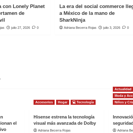
 con Lonely Planet
La era del social commerce lle
ertamen de
a México de la mano de
vil
SharkNinja
jas
julio 27, 2026
0
Adriana Becerra Rojas
julio 3, 2026
0
.
Actualidad
Moda y Acc
Accesorios
Hogar
💻 Tecnología
Niños y Cri
un
Hisense estrena la tecnología
Innovació
ionan el
visual más avanzada de Dolby
seguridad
sivo
Adriana Becerra Rojas
Adriana Be