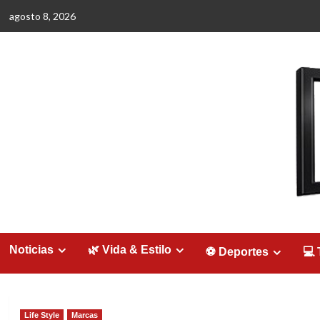
Saltar
agosto 8, 2026
al
contenido
Noticias
🌿 Vida & Estilo
⚽ Deportes
💻 
Life Style
Marcas