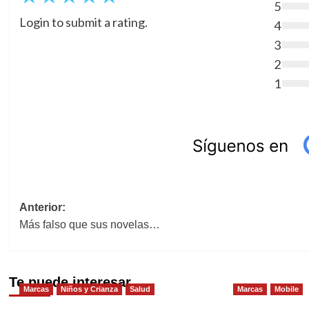
5
Login to submit a rating.
4
3
2
1
Navegación
Anterior:
Más falso que sus novelas…
de
entradas
Te puede interesar
Marcas
Niños y Crianza
Salud
Marcas
Mobile