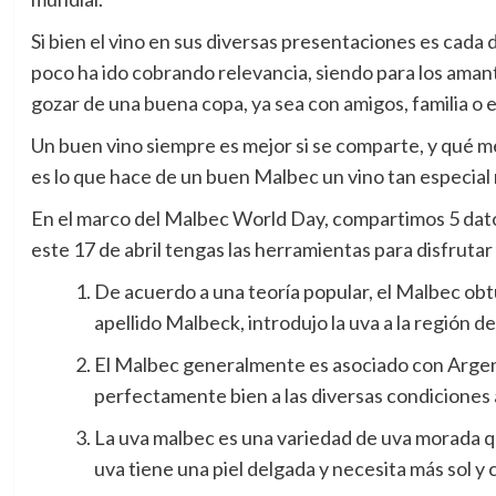
Si bien el vino en sus diversas presentaciones es cada 
poco ha ido cobrando relevancia, siendo para los amant
gozar de una buena copa, ya sea con amigos, familia o 
Un buen vino siempre es mejor si se comparte, y qué m
es lo que hace de un buen Malbec un vino tan especia
En el marco del Malbec World Day, compartimos 5 dat
este 17 de abril tengas las herramientas para disfruta
De acuerdo a una teoría popular, el Malbec obt
apellido Malbeck, introdujo la uva a la región de
El Malbec generalmente es asociado con Argent
perfectamente bien a las diversas condiciones
La uva malbec es una variedad de uva morada que 
uva tiene una piel delgada y necesita más sol y