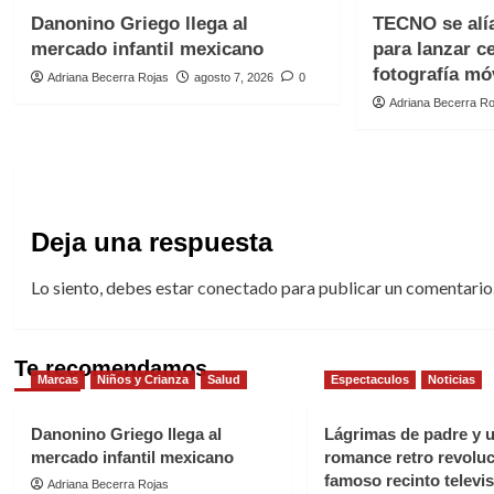
Danonino Griego llega al
TECNO se alía
mercado infantil mexicano
para lanzar c
fotografía mó
Adriana Becerra Rojas
agosto 7, 2026
0
Adriana Becerra Ro
Deja una respuesta
Lo siento, debes estar
conectado
para publicar un comentario
Te recomendamos
Marcas
Niños y Crianza
Salud
Espectaculos
Noticias
Danonino Griego llega al
Lágrimas de padre y 
mercado infantil mexicano
romance retro revoluc
famoso recinto televi
Adriana Becerra Rojas