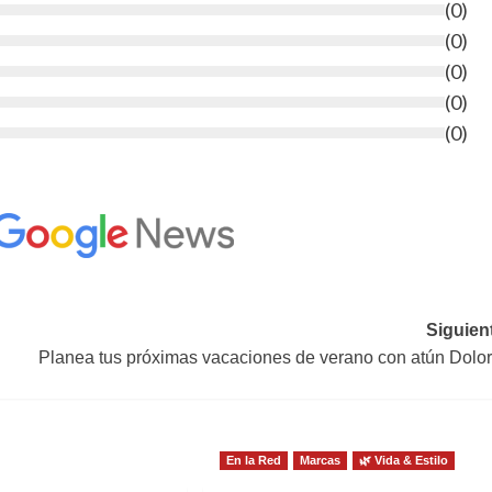
(
0
)
(
0
)
(
0
)
(
0
)
(
0
)
Siguien
Planea tus próximas vacaciones de verano con atún Dolo
En la Red
Marcas
🌿 Vida & Estilo