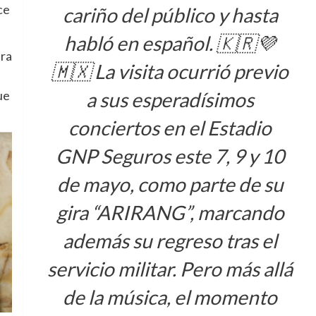
ce
cariño del público y hasta
habló en español. 🇰🇷💜
era
🇲🇽 La visita ocurrió previo
ue
a sus esperadísimos
conciertos en el Estadio
GNP Seguros este 7, 9 y 10
de mayo, como parte de su
gira “ARIRANG”, marcando
además su regreso tras el
servicio militar. Pero más allá
de la música, el momento