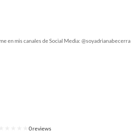
eme en mis canales de Social Media: @soyadrianabecerra
★
★
★
★
★
0
reviews