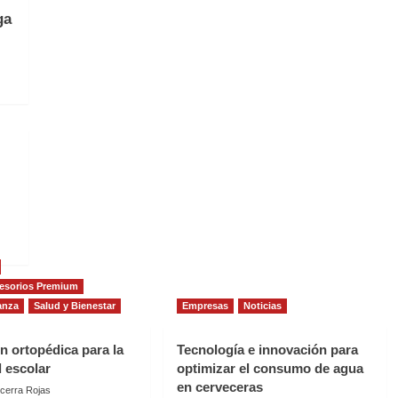
ga
esorios Premium
anza
Salud y Bienestar
Empresas
Noticias
n ortopédica para la
Tecnología e innovación para
 escolar
optimizar el consumo de agua
en cerveceras
cerra Rojas