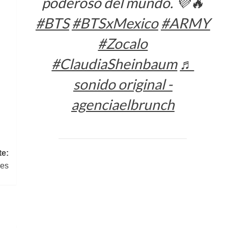
poderoso del mundo. 💜🔥
#BTS
#BTSxMexico
#ARMY
#Zocalo
#ClaudiaSheinbaum
♬
sonido original -
agenciaelbrunch
te:
res