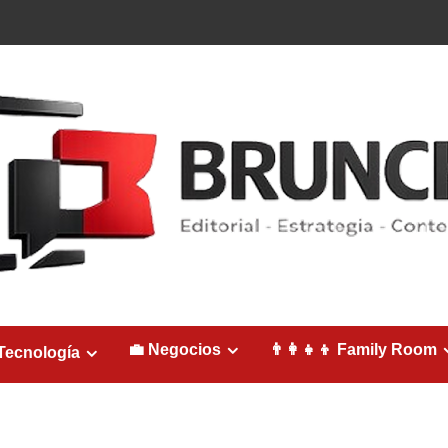
💼 Negocios
👨‍👩‍👧‍👦 Family Room
Tecnología