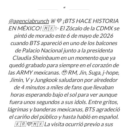
imperdible
Tren
en
Interurbano
Puebla
México-
@agenciabrunch
🚨💜 ¡BTS HACE HISTORIA
Toluca,
Un
EN MÉXICO! 🇲🇽✨ El Zócalo de la CDMX se
hito
pintó de morado este 6 de mayo de 2026
en
la
cuando BTS apareció en uno de los balcones
movilidad
de Palacio Nacional junto a la presidenta
de
Claudia Sheinbaum en un momento que ya
la
zona
quedó grabado para siempre en el corazón de
metropolitana
las ARMY mexicanas. 🥹 RM, Jin, Suga, j-hope,
Jimin, V y Jungkook saludaron por alrededor
de 4 minutos a miles de fans que llevaban
horas esperando bajo el sol para ver aunque
fuera unos segundos a sus idols. Entre gritos,
lágrimas y banderas mexicanas, BTS agradeció
el cariño del público y hasta habló en español.
🇰🇷💜🇲🇽 La visita ocurrió previo a sus