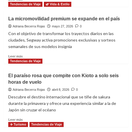
más
Tendencias de Viaje
🌿 Vida & Estilo
sobre
El
La micromovilidad premium se expande en el país
arte
de
Adriana Becerra Rojas
mayo 27, 2026
0
viajar
Con el objetivo de transformar los trayectos diarios en las
con
ciudades, Segway activa promociones exclusivas y sorteos
Miles
semanales de sus modelos insignia
&
Louie
Leer
Leer más
más
Tendencias de Viaje
sobre
La
El paraíso rosa que compite con Kioto a solo seis
micromovilidad
horas de vuelo
premium
se
Adriana Becerra Rojas
abril 8, 2026
0
expande
Descubre el destino internacional que se tiñe de sakura
en
durante la primavera y ofrece una experiencia similar a la de
el
Japón sin cruzar el océano
país
Leer
Leer más
más
✈️ Turismo
Tendencias de Viaje
sobre