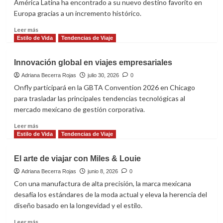
América Latina ha encontrado a su nuevo destino favorito en
Europa gracias a un incremento histórico.
Leer
Leer más
más
Estilo de Vida
Tendencias de Viaje
sobre
El
Innovación global en viajes empresariales
auge
turístico
Adriana Becerra Rojas
julio 30, 2026
0
de
Onfly participará en la GBTA Convention 2026 en Chicago
Chequia
para trasladar las principales tendencias tecnológicas al
en
mercado mexicano de gestión corporativa.
América
Latina
Leer
Leer más
más
Estilo de Vida
Tendencias de Viaje
sobre
Innovación
El arte de viajar con Miles & Louie
global
en
Adriana Becerra Rojas
junio 8, 2026
0
viajes
Con una manufactura de alta precisión, la marca mexicana
empresariales
desafía los estándares de la moda actual y eleva la herencia del
diseño basado en la longevidad y el estilo.
Leer
Leer más