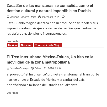
El
Zacatlán de las manzanas se consolida como el
paraíso
destino cultural y natural imperdible en Puebla
rosa
que
Adriana Becerra Rojas
marzo 24, 2026
0
compite
Este Pueblo Mágico destaca por su producción frutícola y sus
con
impresionantes paisajes cubiertos de neblina que cautivan a
Kioto
los viajeros nacionales e internacionales.
a
solo
Leer
Leer más
seis
más
México
Noticias
Tendencias de Viaje
horas
sobre
de
Zacatlán
El Tren Interurbano México-Toluca, Un hito en la
vuelo
de
movilidad de la zona metropolitana
las
manzanas
Yoselin Ocampo
febrero 11, 2026
0
se
El proyecto "El Insurgente" promete transformar el transporte
consolida
masivo entre el Estado de México y la capital del país,
como
beneficiando a millones de usuarios anualmente.
el
destino
Leer
Leer más
cultural
más
y
sobre
natural
El