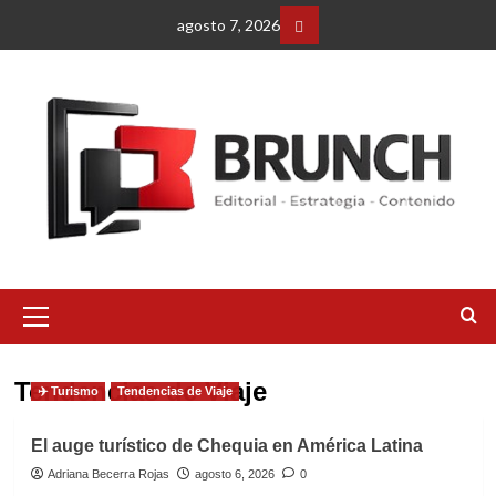
Saltar
agosto 7, 2026
al
Facebbok
contenido
Menú
primario
Tendencias de Viaje
✈️ Turismo
Tendencias de Viaje
El auge turístico de Chequia en América Latina
Adriana Becerra Rojas
agosto 6, 2026
0