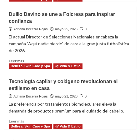
sobre
Pasos
Duilio Davino se une a Folcress para inspirar
esenciales
confianza
para
realizar
Adriana Becerra Rojas
mayo 25, 2026
0
una
El actual Director de Selecciones Nacionales encabeza la
exfoliación
campaña "Aquí nadie pierde" de cara a la gran justa futbolística
de
de 2026.
pies
efectiva
Leer
Leer más
en
más
Belleza, Skin Care y Spa
🌿 Vida & Estilo
casa
sobre
Duilio
Tecnología capilar y colágeno revolucionan el
Davino
estilismo en casa
se
une
Adriana Becerra Rojas
mayo 21, 2026
0
a
La preferencia por tratamientos biomoleculares eleva la
Folcress
demanda de productos premium para el cuidado del cabello.
para
inspirar
Leer
Leer más
confianza
más
Belleza, Skin Care y Spa
🌿 Vida & Estilo
sobre
Tecnología