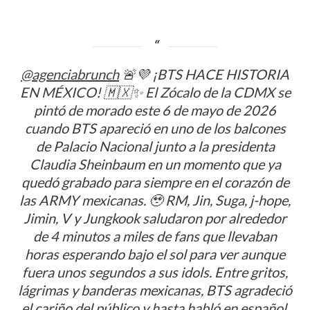
de
homenaje
a
entradas
la
autenticidad
de
@agenciabrunch
🚨💜 ¡BTS HACE HISTORIA
mamá
EN MÉXICO! 🇲🇽✨ El Zócalo de la CDMX se
con
una
pintó de morado este 6 de mayo de 2026
colección
cuando BTS apareció en uno de los balcones
exclusiva
de Palacio Nacional junto a la presidenta
Claudia Sheinbaum en un momento que ya
quedó grabado para siempre en el corazón de
las ARMY mexicanas. 🥹 RM, Jin, Suga, j-hope,
Jimin, V y Jungkook saludaron por alrededor
de 4 minutos a miles de fans que llevaban
horas esperando bajo el sol para ver aunque
fuera unos segundos a sus idols. Entre gritos,
lágrimas y banderas mexicanas, BTS agradeció
el cariño del público y hasta habló en español.