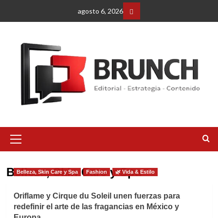
Saltar
agosto 6, 2026
al
Facebbok
contenido
Menú
primario
Belleza, Skin Care y Spa
Belleza, Skin Care y Spa
Fashion
🌿 Vida & Estilo
Oriflame y Cirque du Soleil unen fuerzas para
redefinir el arte de las fragancias en México y
Europa