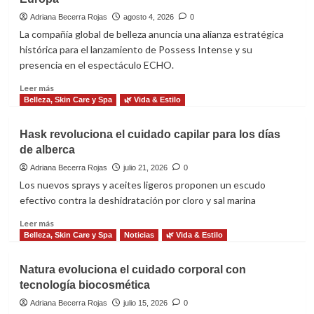
Adriana Becerra Rojas
agosto 4, 2026
0
La compañía global de belleza anuncia una alianza estratégica
histórica para el lanzamiento de Possess Intense y su
presencia en el espectáculo ECHO.
Leer
Leer más
más
Belleza, Skin Care y Spa
🌿 Vida & Estilo
sobre
Oriflame
Hask revoluciona el cuidado capilar para los días
y
de alberca
Cirque
du
Adriana Becerra Rojas
julio 21, 2026
0
Soleil
Los nuevos sprays y aceites ligeros proponen un escudo
unen
efectivo contra la deshidratación por cloro y sal marina
fuerzas
para
Leer
Leer más
redefinir
más
Belleza, Skin Care y Spa
Noticias
🌿 Vida & Estilo
el
sobre
arte
Hask
Natura evoluciona el cuidado corporal con
de
revoluciona
tecnología biocosmética
las
el
fragancias
cuidado
Adriana Becerra Rojas
julio 15, 2026
0
en