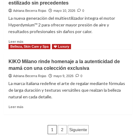
estilizado sin precedentes
el
cuidado
Adriana Becerra Rojas
mayo 10, 2026
0
cutáneo
La nueva generación del multiestilizador integra el motor
con
Hyperdymium™ 2 para ofrecer mayor presión de aire y
vitamina
resultados profesionales sin daños por calor.
C
liposomada
Leer
Leer más
más
Belleza, Skin Care y Spa
💎 Luxury
sobre
Dyson
KIKO Milano rinde homenaje a la autenticidad de
presenta
mamá con una colección exclusiva
el
Airwrap
Adriana Becerra Rojas
mayo 9, 2026
0
Co-
La marca italiana redefine el arte de regalar mediante fórmulas
anda
de larga duración y texturas versátiles que realzan la belleza
2x
natural en cada detalle.
para
un
Leer
Leer más
estilizado
más
sin
sobre
precedentes
KIKO
Paginación
Milano
1
2
Siguiente
rinde