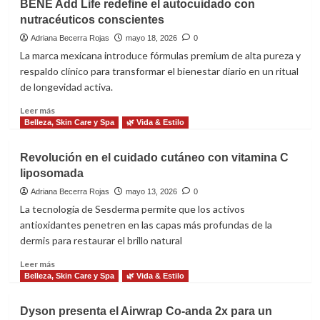
BËNE Add Life redefine el autocuidado con
capilar
nutracéuticos conscientes
y
colágeno
Adriana Becerra Rojas
mayo 18, 2026
0
revolucionan
La marca mexicana introduce fórmulas premium de alta pureza y
el
respaldo clínico para transformar el bienestar diario en un ritual
estilismo
de longevidad activa.
en
casa
Leer
Leer más
más
Belleza, Skin Care y Spa
🌿 Vida & Estilo
sobre
BËNE
Revolución en el cuidado cutáneo con vitamina C
Add
liposomada
Life
redefine
Adriana Becerra Rojas
mayo 13, 2026
0
el
La tecnología de Sesderma permite que los activos
autocuidado
antioxidantes penetren en las capas más profundas de la
con
dermis para restaurar el brillo natural
nutracéuticos
conscientes
Leer
Leer más
más
Belleza, Skin Care y Spa
🌿 Vida & Estilo
sobre
Revolución
Dyson presenta el Airwrap Co-anda 2x para un
en