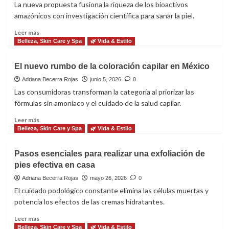
capilar
La nueva propuesta fusiona la riqueza de los bioactivos
México
para
amazónicos con investigación científica para sanar la piel.
y
los
Europa
días
Leer
Leer más
de
más
Belleza, Skin Care y Spa
🌿 Vida & Estilo
alberca
sobre
Natura
El nuevo rumbo de la coloración capilar en México
evoluciona
el
Adriana Becerra Rojas
junio 5, 2026
0
cuidado
Las consumidoras transforman la categoría al priorizar las
corporal
fórmulas sin amoníaco y el cuidado de la salud capilar.
con
tecnología
Leer
Leer más
biocosmética
más
Belleza, Skin Care y Spa
🌿 Vida & Estilo
sobre
El
Pasos esenciales para realizar una exfoliación de
nuevo
pies efectiva en casa
rumbo
de
Adriana Becerra Rojas
mayo 26, 2026
0
la
El cuidado podológico constante elimina las células muertas y
coloración
potencia los efectos de las cremas hidratantes.
capilar
en
Leer
Leer más
México
más
Belleza, Skin Care y Spa
🌿 Vida & Estilo