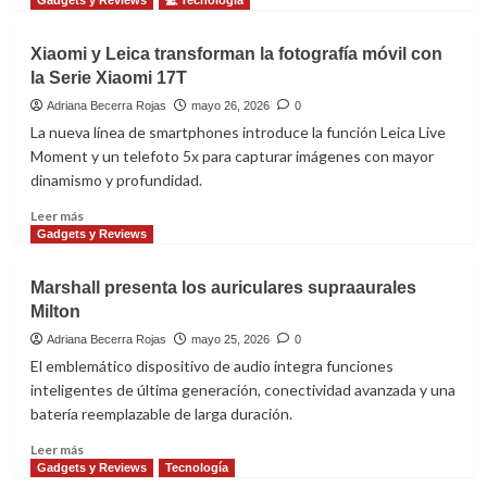
sobre
La
Xiaomi y Leica transforman la fotografía móvil con
pasión
la Serie Xiaomi 17T
del
fútbol
Adriana Becerra Rojas
mayo 26, 2026
0
llega
La nueva línea de smartphones introduce la función Leica Live
a
Moment y un telefoto 5x para capturar imágenes con mayor
los
dinamismo y profundidad.
nuevos
smartphones
Leer
Leer más
de
más
Gadgets y Reviews
Motorola
sobre
Xiaomi
Marshall presenta los auriculares supraaurales
y
Milton
Leica
transforman
Adriana Becerra Rojas
mayo 25, 2026
0
la
El emblemático dispositivo de audio integra funciones
fotografía
inteligentes de última generación, conectividad avanzada y una
móvil
batería reemplazable de larga duración.
con
la
Leer
Leer más
Serie
más
Gadgets y Reviews
Tecnología
Xiaomi