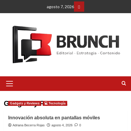
Saltar
agosto 7, 2026
al
Facebbok
contenido
Menú
primario
Gadgets y Reviews
Gadgets y Reviews
💻 Tecnología
Innovación absoluta en pantallas móviles
Adriana Becerra Rojas
agosto 4, 2026
0