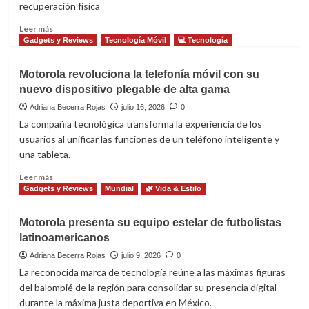
recuperación física
el
mercado
Leer
Leer más
mexicano
más
Gadgets y Reviews
Tecnología Móvil
💻 Tecnología
sobre
Motorola
Motorola revoluciona la telefonía móvil con su
y
nuevo dispositivo plegable de alta gama
Polar
integran
Adriana Becerra Rojas
julio 16, 2026
0
ciencia
La compañía tecnológica transforma la experiencia de los
deportiva
usuarios al unificar las funciones de un teléfono inteligente y
en
una tableta.
el
nuevo
Leer
Leer más
reloj
más
Gadgets y Reviews
Mundial
🌿 Vida & Estilo
inteligente
sobre
moto
Motorola
Motorola presenta su equipo estelar de futbolistas
watch
revoluciona
latinoamericanos
la
telefonía
Adriana Becerra Rojas
julio 9, 2026
0
móvil
La reconocida marca de tecnología reúne a las máximas figuras
con
del balompié de la región para consolidar su presencia digital
su
durante la máxima justa deportiva en México.
nuevo