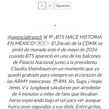
México
Paginación
se
1
2
Siguiente
posiciona
de
como
líder
entradas
en
la
adopción
@agenciabrunch
🚨💜 ¡BTS HACE HISTORIA
de
EN MÉXICO! 🇲🇽✨ El Zócalo de la CDMX se
viviendas
tecnológicas
pintó de morado este 6 de mayo de 2026
cuando BTS apareció en uno de los balcones
de Palacio Nacional junto a la presidenta
Claudia Sheinbaum en un momento que ya
quedó grabado para siempre en el corazón de
las ARMY mexicanas. 🥹 RM, Jin, Suga, j-hope,
Jimin, V y Jungkook saludaron por alrededor
de 4 minutos a miles de fans que llevaban
horas esperando bajo el sol para ver aunque
fuera unos segundos a sus idols. Entre gritos,