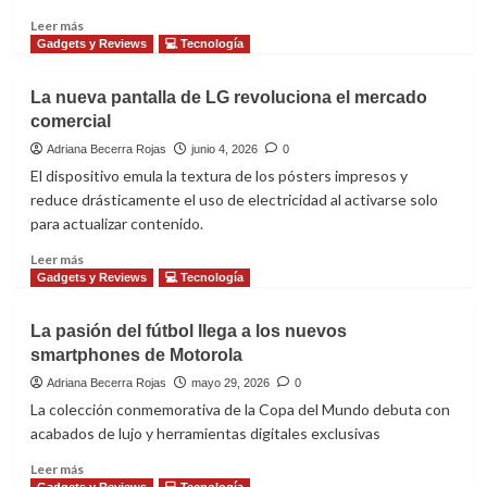
dispositivo
Leer
Leer más
plegable
más
Gadgets y Reviews
💻 Tecnología
de
sobre
alta
Motorola
La nueva pantalla de LG revoluciona el mercado
gama
presenta
comercial
su
equipo
Adriana Becerra Rojas
junio 4, 2026
0
estelar
El dispositivo emula la textura de los pósters impresos y
de
reduce drásticamente el uso de electricidad al activarse solo
futbolistas
para actualizar contenido.
latinoamericanos
Leer
Leer más
más
Gadgets y Reviews
💻 Tecnología
sobre
La
La pasión del fútbol llega a los nuevos
nueva
smartphones de Motorola
pantalla
de
Adriana Becerra Rojas
mayo 29, 2026
0
LG
La colección conmemorativa de la Copa del Mundo debuta con
revoluciona
acabados de lujo y herramientas digitales exclusivas
el
mercado
Leer
Leer más
comercial
más
Gadgets y Reviews
💻 Tecnología