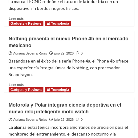
La marca TECNO redefine el futuro de la industria con un
dispositivo sin bordes negros físicos.
Leer
Leer más
más
Gadgets y Reviews
💻 Tecnología
sobre
Innovación
Nothing presenta el nuevo Phone 4b en el mercado
absoluta
mexicano
en
pantallas
Adriana Becerra Rojas
julio 29, 2026
0
móviles
Basándose en el éxito de la serie Phone 4a, el Phone 4b ofrece
una experiencia integral única de Nothing, con procesador
Snapdragon.
Leer
Leer más
más
Gadgets y Reviews
💻 Tecnología
sobre
Nothing
Motorola y Polar integran ciencia deportiva en el
presenta
nuevo reloj inteligente moto watch
el
nuevo
Adriana Becerra Rojas
julio 22, 2026
0
Phone
La alianza estratégica incorpora algoritmos de precisión para el
4b
monitoreo del entrenamiento, el descanso nocturno y la
en