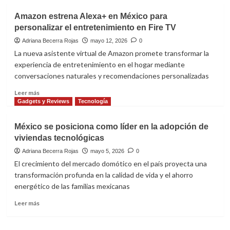
sobre
17T
Marshall
Amazon estrena Alexa+ en México para
presenta
personalizar el entretenimiento en Fire TV
los
auriculares
Adriana Becerra Rojas
mayo 12, 2026
0
supraaurales
La nueva asistente virtual de Amazon promete transformar la
Milton
experiencia de entretenimiento en el hogar mediante
conversaciones naturales y recomendaciones personalizadas
Leer
Leer más
más
Gadgets y Reviews
Tecnología
sobre
Amazon
México se posiciona como líder en la adopción de
estrena
viviendas tecnológicas
Alexa+
en
Adriana Becerra Rojas
mayo 5, 2026
0
México
El crecimiento del mercado domótico en el país proyecta una
para
transformación profunda en la calidad de vida y el ahorro
personalizar
energético de las familias mexicanas
el
entretenimiento
Leer
Leer más
en
más
Fire
sobre
TV