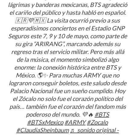
lágrimas y banderas mexicanas, BTS agradeció
el cariño del público y hasta habló en español.
🇰🇷💜🇲🇽 La visita ocurrió previo a sus
esperadísimos conciertos en el Estadio GNP
Seguros este 7, 9 y 10 de mayo, como parte de
su gira “ARIRANG”, marcando además su
regreso tras el servicio militar. Pero más allá
de la música, el momento simbolizó algo
enorme: la conexión histórica entre BTS y
México. 🌎✨ Para muchas ARMY que no
lograron conseguir boletos, este saludo desde
Palacio Nacional fue un sueño cumplido. Hoy
el Zócalo no solo fue el corazón político del
país… también fue el corazón del fandom más
poderoso del mundo. 💜🔥
#BTS
#BTSxMexico
#ARMY
#Zocalo
#ClaudiaSheinbaum
♬ sonido original -