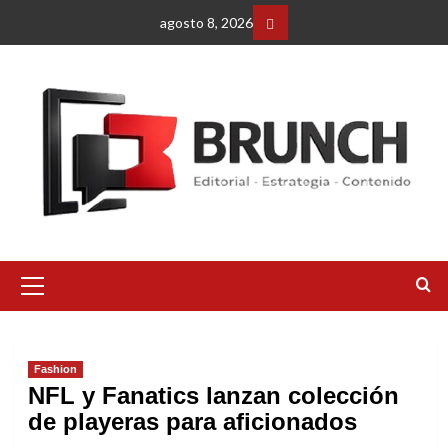
Saltar
agosto 8, 2026
al
Facebbok
contenido
Menú
primario
Fashion
NFL y Fanatics lanzan colección
de playeras para aficionados