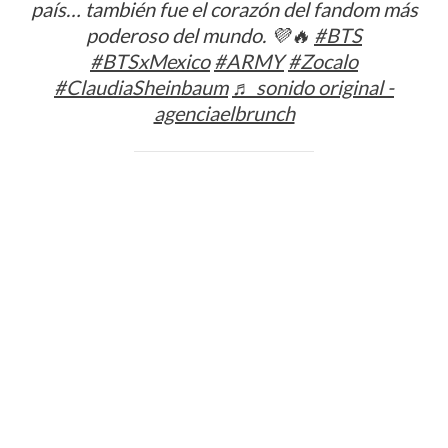
país… también fue el corazón del fandom más
poderoso del mundo. 💜🔥
#BTS
#BTSxMexico
#ARMY
#Zocalo
#ClaudiaSheinbaum
♬ sonido original -
agenciaelbrunch