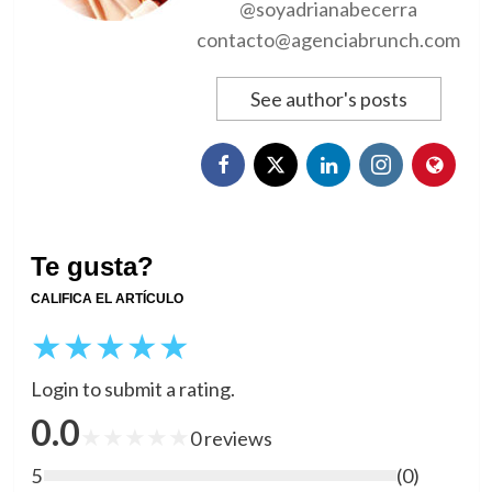
@soyadrianabecerra
contacto@agenciabrunch.com
See author's posts
Te gusta?
CALIFICA EL ARTÍCULO
★
★
★
★
★
Login to submit a rating.
0.0
★
★
★
★
★
0
reviews
5
(
0
)