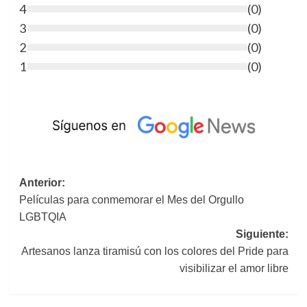
4
(
0
)
3
(
0
)
2
(
0
)
1
(
0
)
Navegación
Anterior:
Películas para conmemorar el Mes del Orgullo
de
LGBTQIA
entradas
Siguiente:
Artesanos lanza tiramisú con los colores del Pride para
visibilizar el amor libre