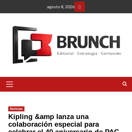
Saltar
agosto 8, 2026
al
Facebbok
contenido
Menú
primario
Noticias
Kipling &amp lanza una
colaboración especial para
celebrar el 40 aniversario de PAC-