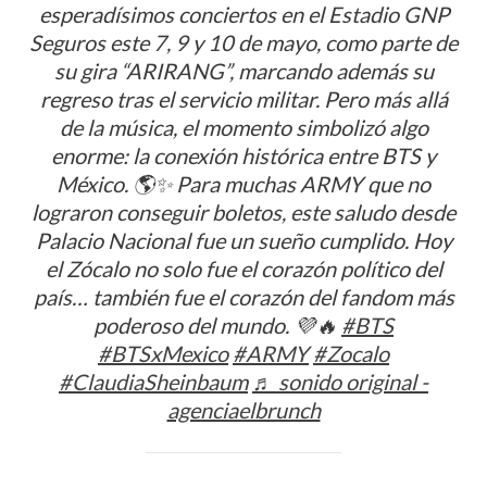
esperadísimos conciertos en el Estadio GNP
Seguros este 7, 9 y 10 de mayo, como parte de
su gira “ARIRANG”, marcando además su
regreso tras el servicio militar. Pero más allá
de la música, el momento simbolizó algo
enorme: la conexión histórica entre BTS y
México. 🌎✨ Para muchas ARMY que no
lograron conseguir boletos, este saludo desde
Palacio Nacional fue un sueño cumplido. Hoy
el Zócalo no solo fue el corazón político del
país… también fue el corazón del fandom más
poderoso del mundo. 💜🔥
#BTS
#BTSxMexico
#ARMY
#Zocalo
#ClaudiaSheinbaum
♬ sonido original -
agenciaelbrunch