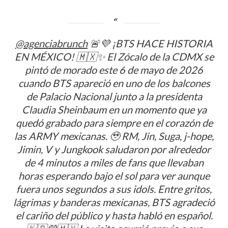
de
entradas
Sarodj
por
la
@agenciabrunch
🚨💜 ¡BTS HACE HISTORIA
música,
EN MÉXICO! 🇲🇽✨ El Zócalo de la CDMX se
la
unión
pintó de morado este 6 de mayo de 2026
y
cuando BTS apareció en uno de los balcones
la
felicidad
de Palacio Nacional junto a la presidenta
Claudia Sheinbaum en un momento que ya
quedó grabado para siempre en el corazón de
las ARMY mexicanas. 🥹 RM, Jin, Suga, j-hope,
Jimin, V y Jungkook saludaron por alrededor
de 4 minutos a miles de fans que llevaban
horas esperando bajo el sol para ver aunque
fuera unos segundos a sus idols. Entre gritos,
lágrimas y banderas mexicanas, BTS agradeció
el cariño del público y hasta habló en español.