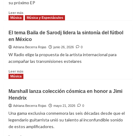
su próximo EP
Minería
engalana
Leer
Leer más
el
más
Música
Música y Espectáculos
Palacio
sobre
de
El
El tema Baila de Sarodj lidera la sintonía del fútbol
Bellas
artista
Artes
en México
Feid
regresa
Adriana Becerra Rojas
junio 26, 2026
0
a
W Radio elige la propuesta de la artista internacional para
la
acompañar las transmisiones estelares
escena
con
Leer
Leer más
su
más
Música
nueva
sobre
propuesta
El
Marshall lanza colección cósmica en honor a Jimi
musical
tema
Hendrix
A
Baila
Xon
de
Adriana Becerra Rojas
mayo 21, 2026
0
De
Sarodj
Una gama exclusiva conmemora las seis décadas desde que el
Que
lidera
legendario guitarrista unió su talento al inconfundible sonido
la
de estos amplificadores.
sintonía
del
Leer