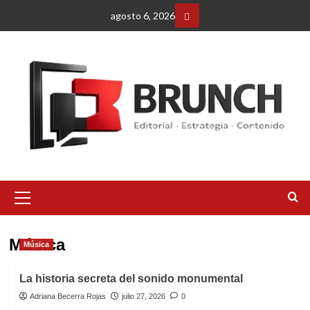
Saltar
agosto 6, 2026
al
Facebbok
contenido
Menú
primario
Música
Música
La historia secreta del sonido monumental
Adriana Becerra Rojas
julio 27, 2026
0