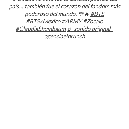
país… también fue el corazón del fandom más
poderoso del mundo. 💜🔥
#BTS
#BTSxMexico
#ARMY
#Zocalo
#ClaudiaSheinbaum
♬ sonido original -
agenciaelbrunch