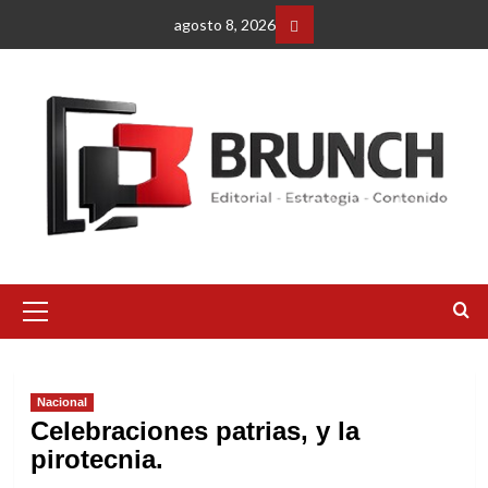
Saltar
agosto 8, 2026
al
Facebbok
contenido
Menú
primario
Nacional
Celebraciones patrias, y la
pirotecnia.