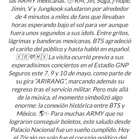
las ARMY mexicanas. 🥹 RM, Jin, Suga, j-hope,
Jimin, V y Jungkook saludaron por alrededor
de 4 minutos a miles de fans que llevaban
horas esperando bajo el sol para ver aunque
fuera unos segundos a sus idols. Entre gritos,
lágrimas y banderas mexicanas, BTS agradeció
el cariño del público y hasta habló en español.
🇰🇷💜🇲🇽 La visita ocurrió previo a sus
esperadísimos conciertos en el Estadio GNP
Seguros este 7, 9 y 10 de mayo, como parte de
su gira “ARIRANG”, marcando además su
regreso tras el servicio militar. Pero más allá
de la música, el momento simbolizó algo
enorme: la conexión histórica entre BTS y
México. 🌎✨ Para muchas ARMY que no
lograron conseguir boletos, este saludo desde
Palacio Nacional fue un sueño cumplido. Hoy
el Zócalo no solo fue el corazón político del