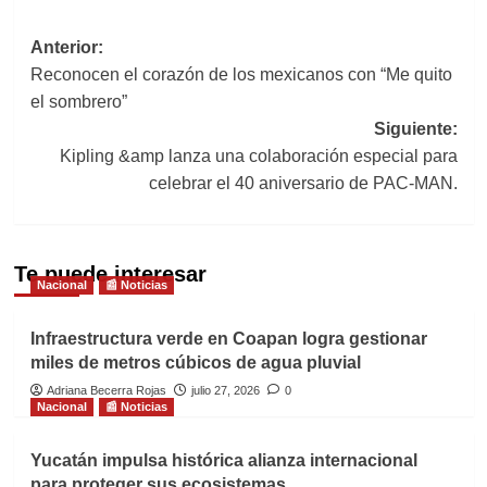
Navegación
Anterior:
Reconocen el corazón de los mexicanos con “Me quito
de
el sombrero”
entradas
Siguiente:
Kipling &amp lanza una colaboración especial para
celebrar el 40 aniversario de PAC-MAN.
Te puede interesar
Nacional
📰 Noticias
Infraestructura verde en Coapan logra gestionar
miles de metros cúbicos de agua pluvial
Adriana Becerra Rojas
julio 27, 2026
0
Nacional
📰 Noticias
Yucatán impulsa histórica alianza internacional
para proteger sus ecosistemas