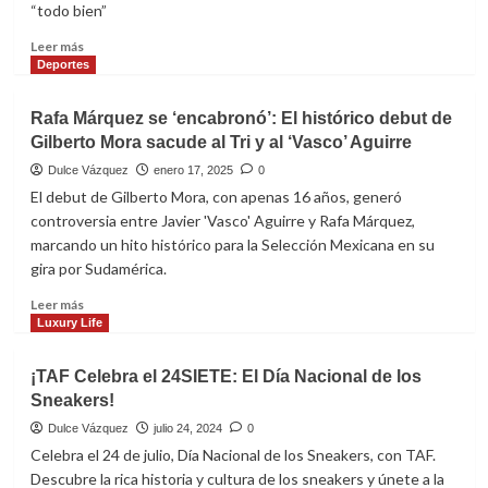
“todo bien”
ecosistemas
Leer
Leer más
más
Deportes
sobre
“Un
Rafa Márquez se ‘encabronó’: El histórico debut de
riñón,
Gilberto Mora sacude al Tri y al ‘Vasco’ Aguirre
una
segunda
Dulce Vázquez
enero 17, 2025
0
oportunidad”:
El debut de Gilberto Mora, con apenas 16 años, generó
la
controversia entre Javier 'Vasco' Aguirre y Rafa Márquez,
historia
marcando un hito histórico para la Selección Mexicana en su
de
gira por Sudamérica.
Emmanuel
Uresti
Leer
Leer más
y
más
Luxury Life
el
sobre
poder
Rafa
de
¡TAF Celebra el 24SIETE: El Día Nacional de los
Márquez
la
Sneakers!
se
alimentación
‘encabronó’:
Dulce Vázquez
julio 24, 2024
0
cuando
El
Celebra el 24 de julio, Día Nacional de los Sneakers, con TAF.
la
histórico
Descubre la rica historia y cultura de los sneakers y únete a la
vida
debut