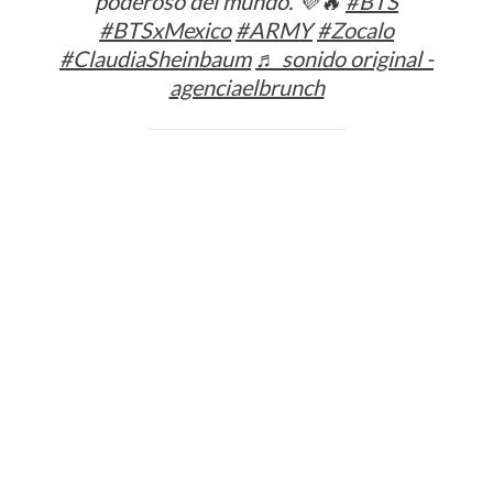
poderoso del mundo. 💜🔥
#BTS
#BTSxMexico
#ARMY
#Zocalo
#ClaudiaSheinbaum
♬ sonido original -
agenciaelbrunch