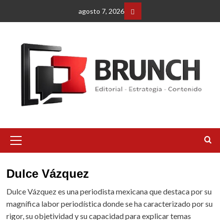
Saltar
agosto 7, 2026
al
Facebbok
contenido
Menú
primario
Dulce Vázquez
Dulce Vázquez es una periodista mexicana que destaca por su
magnífica labor periodística donde se ha caracterizado por su
rigor, su objetividad y su capacidad para explicar temas