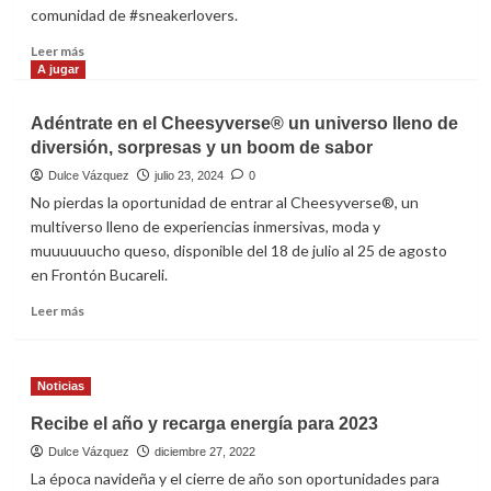
está
comunidad de #sneakerlovers.
de
en
Gilberto
Leer
Leer más
juego
Mora
más
A jugar
sacude
sobre
al
¡TAF
Adéntrate en el Cheesyverse® un universo lleno de
Tri
Celebra
y
diversión, sorpresas y un boom de sabor
el
al
24SIETE:
Dulce Vázquez
julio 23, 2024
0
‘Vasco’
El
No pierdas la oportunidad de entrar al Cheesyverse®, un
Aguirre
Día
multiverso lleno de experiencias inmersivas, moda y
Nacional
muuuuuucho queso, disponible del 18 de julio al 25 de agosto
de
en Frontón Bucareli.
los
Sneakers!
Leer
Leer más
más
sobre
Adéntrate
Noticias
en
el
Recibe el año y recarga energía para 2023
Cheesyverse®
Dulce Vázquez
un
diciembre 27, 2022
universo
La época navideña y el cierre de año son oportunidades para