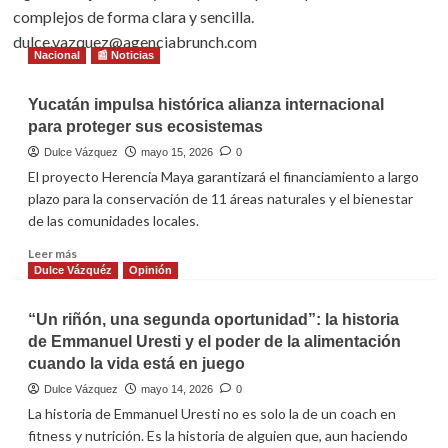
complejos de forma clara y sencilla.
dulce.vazquez@agenciabrunch.com
Nacional
📰 Noticias
Yucatán impulsa histórica alianza internacional
para proteger sus ecosistemas
Dulce Vázquez
mayo 15, 2026
0
El proyecto Herencia Maya garantizará el financiamiento a largo
plazo para la conservación de 11 áreas naturales y el bienestar
de las comunidades locales.
Leer
Leer más
más
Dulce Vázquéz
Opinión
sobre
Yucatán
“Un riñón, una segunda oportunidad”: la historia
impulsa
de Emmanuel Uresti y el poder de la alimentación
histórica
cuando la vida está en juego
alianza
internacional
Dulce Vázquez
mayo 14, 2026
0
para
La historia de Emmanuel Uresti no es solo la de un coach en
proteger
fitness y nutrición. Es la historia de alguien que, aun haciendo
sus