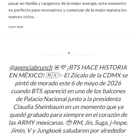
lleno
pasar en familia y cargarnos de la mejor energía, este momento
de
es perfecto para renovarnos y comenzar de la mejor manera los
diversión,
nuevos ciclos.
sorpresas
y
Leer
Leer más
un
más
boom
sobre
de
Recibe
sabor
el
año
y
@agenciabrunch
🚨💜 ¡BTS HACE HISTORIA
recarga
energía
EN MÉXICO! 🇲🇽✨ El Zócalo de la CDMX se
para
pintó de morado este 6 de mayo de 2026
2023
cuando BTS apareció en uno de los balcones
de Palacio Nacional junto a la presidenta
Claudia Sheinbaum en un momento que ya
quedó grabado para siempre en el corazón de
las ARMY mexicanas. 🥹 RM, Jin, Suga, j-hope,
Jimin, V y Jungkook saludaron por alrededor