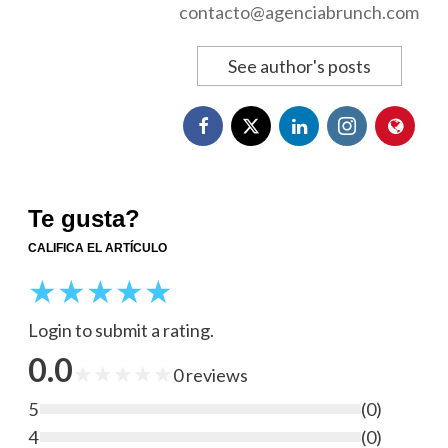
contacto@agenciabrunch.com
See author's posts
Te gusta?
CALIFICA EL ARTÍCULO
★
★
★
★
★
Login to submit a rating.
0.0
★
★
★
★
★
0
reviews
5
(
0
)
4
(
0
)