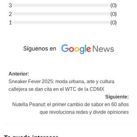
3
(
0
)
2
(
0
)
1
(
0
)
Navegación
Anterior:
Sneaker Fever 2025: moda urbana, arte y cultura
de
callejera se dan cita en el WTC de la CDMX
entradas
Siguiente:
Nutella Peanut: el primer cambio de sabor en 60 años
que revoluciona redes y divide opiniones