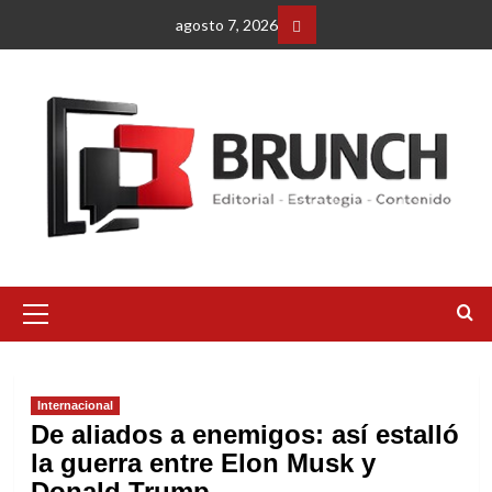
Saltar
agosto 7, 2026
al
Facebbok
contenido
Menú
primario
Internacional
De aliados a enemigos: así estalló
la guerra entre Elon Musk y
Donald Trump