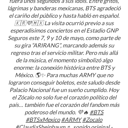
fuera unos segundos a sus idols. Entre gritos,
lágrimas y banderas mexicanas, BTS agradeció
el cariño del público y hasta habló en español.
🇰🇷💜🇲🇽 La visita ocurrió previo a sus
esperadísimos conciertos en el Estadio GNP
Seguros este 7, 9 y 10 de mayo, como parte de
su gira “ARIRANG”, marcando además su
regreso tras el servicio militar. Pero más allá
de la música, el momento simbolizó algo
enorme: la conexión histórica entre BTS y
México. 🌎✨ Para muchas ARMY que no
lograron conseguir boletos, este saludo desde
Palacio Nacional fue un sueño cumplido. Hoy
el Zócalo no solo fue el corazón político del
país… también fue el corazón del fandom más
poderoso del mundo. 💜🔥
#BTS
#BTSxMexico
#ARMY
#Zocalo
#ClaudiaSheinbaum
♬ sonido original -