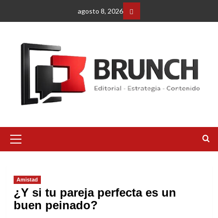
Saltar
agosto 8, 2026
al
Facebbok
contenido
Menú
primario
Amistad
¿Y si tu pareja perfecta es un
buen peinado?