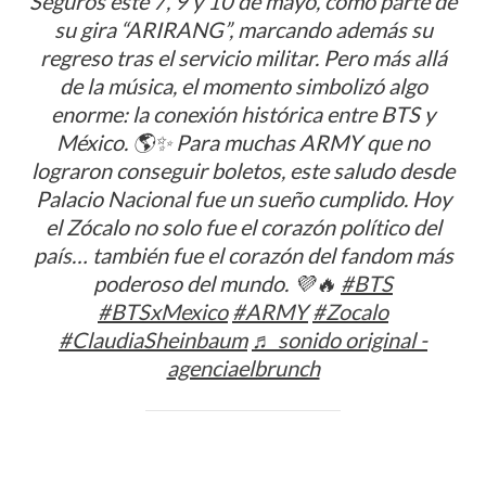
Seguros este 7, 9 y 10 de mayo, como parte de
su gira “ARIRANG”, marcando además su
regreso tras el servicio militar. Pero más allá
de la música, el momento simbolizó algo
enorme: la conexión histórica entre BTS y
México. 🌎✨ Para muchas ARMY que no
lograron conseguir boletos, este saludo desde
Palacio Nacional fue un sueño cumplido. Hoy
el Zócalo no solo fue el corazón político del
país… también fue el corazón del fandom más
poderoso del mundo. 💜🔥
#BTS
#BTSxMexico
#ARMY
#Zocalo
#ClaudiaSheinbaum
♬ sonido original -
agenciaelbrunch