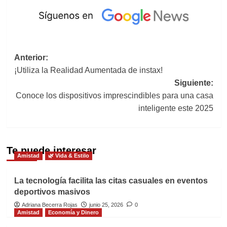
Navegación
Anterior:
¡Utiliza la Realidad Aumentada de instax!
de
Siguiente:
entradas
Conoce los dispositivos imprescindibles para una casa
inteligente este 2025
Te puede interesar
Amistad
🌿 Vida & Estilo
La tecnología facilita las citas casuales en eventos
deportivos masivos
Adriana Becerra Rojas
junio 25, 2026
0
Amistad
Economía y Dinero