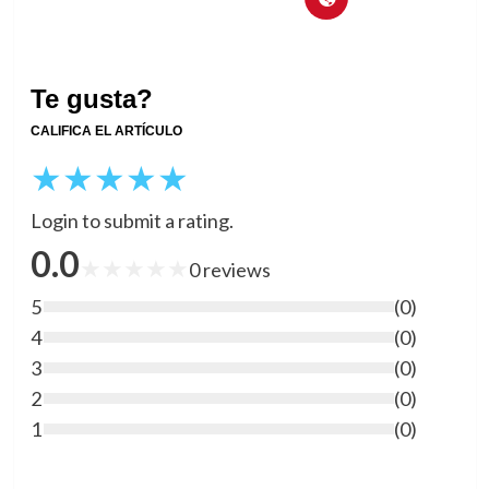
Te gusta?
CALIFICA EL ARTÍCULO
★
★
★
★
★
Login to submit a rating.
0.0
★
★
★
★
★
0
reviews
5
(
0
)
4
(
0
)
3
(
0
)
2
(
0
)
1
(
0
)