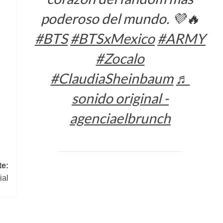
poderoso del mundo. 💜🔥
#BTS
#BTSxMexico
#ARMY
#Zocalo
#ClaudiaSheinbaum
♬
sonido original -
agenciaelbrunch
te:
ial