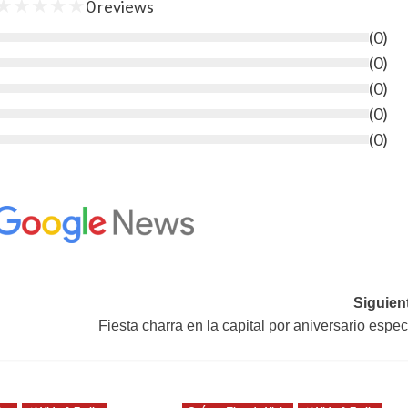
★
★
★
★
★
0
reviews
(
0
)
(
0
)
(
0
)
(
0
)
(
0
)
Siguien
Fiesta charra en la capital por aniversario espec