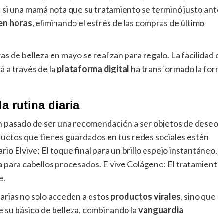
 si una mamá nota que su tratamiento se terminó justo ant
en horas
, eliminando el estrés de las compras de último
 de belleza en mayo se realizan para regalo. La facilidad 
á a través de la
plataforma digital
ha transformado la for
a rutina diaria
han pasado de ser una recomendación a ser objetos de deseo
ductos que tienes guardados en tus redes sociales estén
rio Elvive: El toque final para un brillo espejo instantáneo.
 para cabellos procesados. Elvive Colágeno: El tratamient
e.
suarias no solo acceden a estos
productos virales
, sino que
 su básico de belleza, combinando la
vanguardia