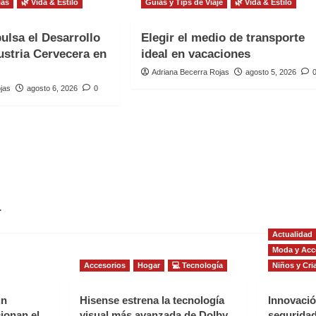
ias
🌿 Vida & Estilo
Guías y Tips de Viaje
🌿 Vida & Estilo
ulsa el Desarrollo
Elegir el medio de transporte
ustria Cervecera en
ideal en vacaciones
Adriana Becerra Rojas
agosto 5, 2026
jas
agosto 6, 2026
0
.
Actualidad
Moda y Acc
Accesorios
Hogar
💻 Tecnología
Niños y Cri
un
Hisense estrena la tecnología
Innovació
ionan el
visual más avanzada de Dolby
seguridad