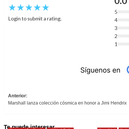
0.0
★
★
★
★
★
5
Login to submit a rating.
4
3
2
1
Navegación
Anterior:
Marshall lanza colección cósmica en honor a Jimi Hendrix
de
entradas
Te puede interesar