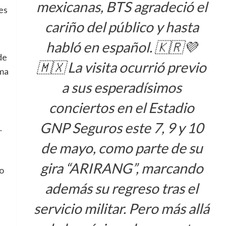
mexicanas, BTS agradeció el
es
cariño del público y hasta
habló en español. 🇰🇷💜
de
🇲🇽 La visita ocurrió previo
ma
a sus esperadísimos
conciertos en el Estadio
GNP Seguros este 7, 9 y 10
.
de mayo, como parte de su
gira “ARIRANG”, marcando
o
además su regreso tras el
servicio militar. Pero más allá