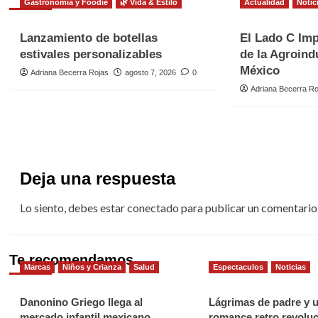
Gastronomía y Foodie
🌿 Vida & Estilo
Actualidad
Notic
Lanzamiento de botellas
El Lado C Imp
estivales personalizables
de la Agroind
México
Adriana Becerra Rojas
agosto 7, 2026
0
Adriana Becerra Ro
Deja una respuesta
Lo siento, debes estar
conectado
para publicar un comentario
Te recomendamos
Marcas
Niños y Crianza
Salud
Espectaculos
Noticias
Danonino Griego llega al
Lágrimas de padre y 
mercado infantil mexicano
romance retro revoluc