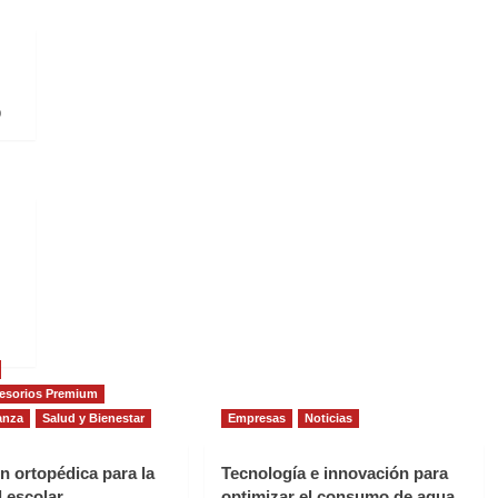
0
esorios Premium
anza
Salud y Bienestar
Empresas
Noticias
n ortopédica para la
Tecnología e innovación para
 escolar
optimizar el consumo de agua