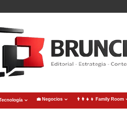
💼 Negocios
👨‍👩‍👧‍👦 Family Room
Tecnología