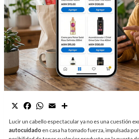
X
Facebook
WhatsApp
Email
Compartir
Lucir un cabello espectacular ya no es una cuestión exc
autocuidado
en casa ha tomado fuerza, impulsada por 
posibilidad de tener cualquier producto en la puerta d