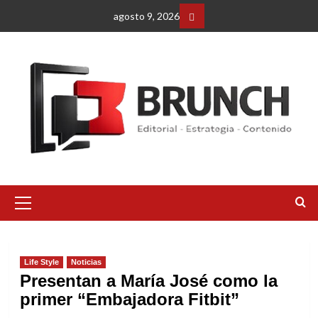
Saltar
agosto 9, 2026
al
Facebbok
contenido
Menú
primario
Life Style
Noticias
Presentan a María José como la
primer “Embajadora Fitbit”