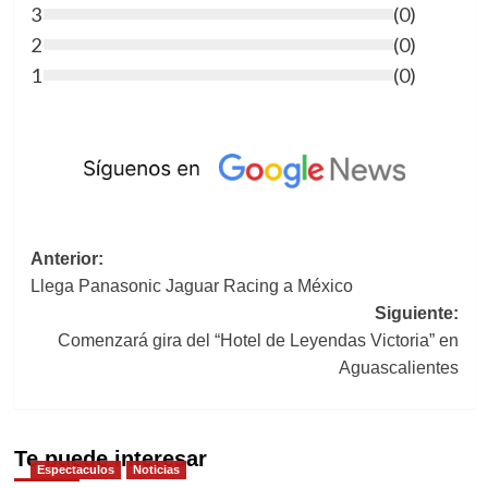
3
(
0
)
2
(
0
)
1
(
0
)
Navegación
Anterior:
Llega Panasonic Jaguar Racing a México
de
Siguiente:
entradas
Comenzará gira del “Hotel de Leyendas Victoria” en
Aguascalientes
Te puede interesar
Espectaculos
Noticias