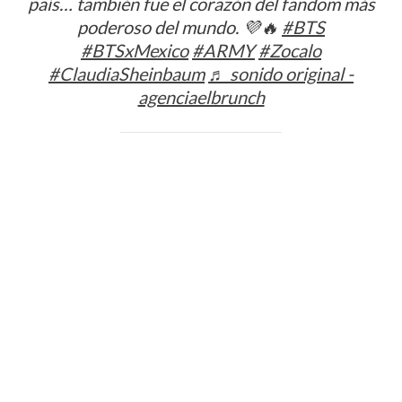
país… también fue el corazón del fandom más
poderoso del mundo. 💜🔥
#BTS
#BTSxMexico
#ARMY
#Zocalo
#ClaudiaSheinbaum
♬ sonido original -
agenciaelbrunch