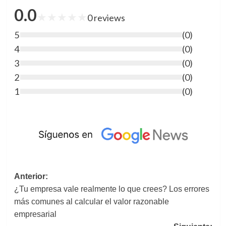
0.0
★
★
★
★
★
0
reviews
5
(
0
)
4
(
0
)
3
(
0
)
2
(
0
)
1
(
0
)
Navegación
Anterior:
¿Tu empresa vale realmente lo que crees? Los errores
de
más comunes al calcular el valor razonable
entradas
empresarial