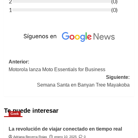
2
(
0
)
1
(
0
)
Navegación
Anterior:
Motorola lanza Moto Essentials for Business
de
Siguiente:
entradas
Semana Santa en Banyan Tree Mayakoba
Te puede interesar
Geek
La revolución de viajar conectado en tiempo real
Adriana Becerra Rojas
enero 10, 2025
0