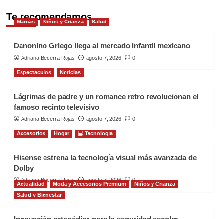
Te recomendamos
Marcas
Niños y Crianza
Salud
Danonino Griego llega al mercado infantil mexicano
Adriana Becerra Rojas
agosto 7, 2026
0
Espectaculos
Noticias
Lágrimas de padre y un romance retro revolucionan el
famoso recinto televisivo
Adriana Becerra Rojas
agosto 7, 2026
0
Accesorios
Hogar
💻 Tecnología
Hisense estrena la tecnología visual más avanzada de
Dolby
Adriana Becerra Rojas
agosto 7, 2026
0
Actualidad
Moda y Accesorios Premium
Niños y Crianza
Salud y Bienestar
Innovación ortopédica para la seguridad escolar