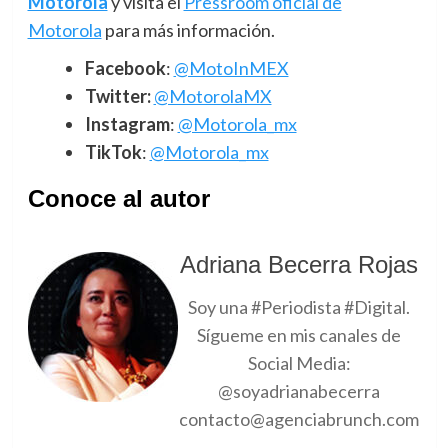
Motorola
y visita el
Pressroom oficial de
Motorola
para más información.
Facebook
:
@MotoInMEX
Twitter:
@MotorolaMX
Instagram
:
@Motorola_mx
TikTok
:
@Motorola_mx
Conoce al autor
Adriana Becerra Rojas
Soy una #Periodista #Digital.
Sígueme en mis canales de
Social Media:
@soyadrianabecerra
contacto@agenciabrunch.com