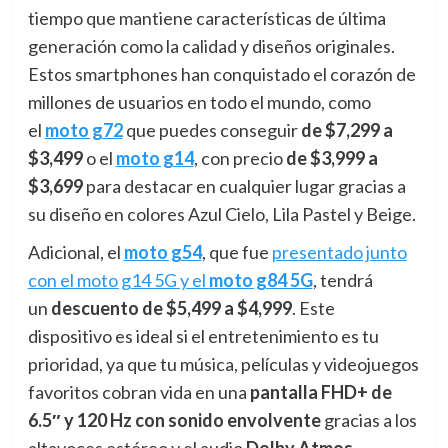
tiempo que mantiene características de última
generación como la calidad y diseños originales.
Estos smartphones han conquistado el corazón de
millones de usuarios en todo el mundo, como
el
moto g72
que puedes conseguir
de $7,299 a
$3,499
o el
moto g14
, con precio
de $3,999 a
$3,699
para destacar en cualquier lugar gracias a
su diseño en colores Azul Cielo, Lila Pastel y Beige.
Adicional, el
moto g54
, que fue
presentado junto
con el moto g14 5G y el
moto g84 5G
, tendrá
un
descuento de $5,499 a $4,999
. Este
dispositivo es ideal si el entretenimiento es tu
prioridad, ya que tu música, películas y videojuegos
favoritos cobran vida en una
pantalla FHD+ de
6.5″ y 120 Hz con sonido envolvente
gracias a los