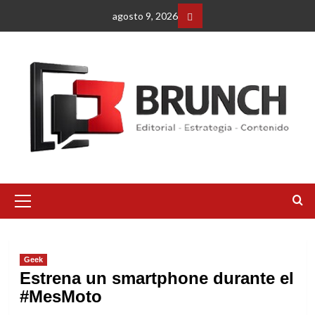
Saltar
agosto 9, 2026
al
Facebbok
contenido
Menú
primario
Geek
Estrena un smartphone durante el
#MesMoto