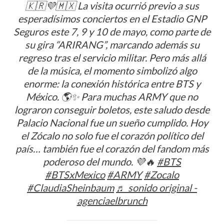
🇰🇷💜🇲🇽 La visita ocurrió previo a sus
esperadísimos conciertos en el Estadio GNP
Seguros este 7, 9 y 10 de mayo, como parte de
su gira “ARIRANG”, marcando además su
regreso tras el servicio militar. Pero más allá
de la música, el momento simbolizó algo
enorme: la conexión histórica entre BTS y
México. 🌎✨ Para muchas ARMY que no
lograron conseguir boletos, este saludo desde
Palacio Nacional fue un sueño cumplido. Hoy
el Zócalo no solo fue el corazón político del
país… también fue el corazón del fandom más
poderoso del mundo. 💜🔥
#BTS
#BTSxMexico
#ARMY
#Zocalo
#ClaudiaSheinbaum
♬ sonido original -
agenciaelbrunch