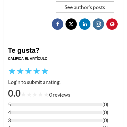
See author's posts
Te gusta?
CALIFICA EL ARTÍCULO
★
★
★
★
★
Login to submit a rating.
0.0
★
★
★
★
★
0
reviews
5
(
0
)
4
(
0
)
3
(
0
)