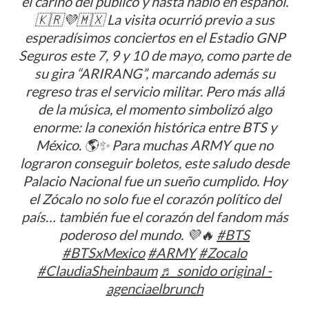
el cariño del público y hasta habló en español.
🇰🇷💜🇲🇽 La visita ocurrió previo a sus
esperadísimos conciertos en el Estadio GNP
Seguros este 7, 9 y 10 de mayo, como parte de
su gira “ARIRANG”, marcando además su
regreso tras el servicio militar. Pero más allá
de la música, el momento simbolizó algo
enorme: la conexión histórica entre BTS y
México. 🌎✨ Para muchas ARMY que no
lograron conseguir boletos, este saludo desde
Palacio Nacional fue un sueño cumplido. Hoy
el Zócalo no solo fue el corazón político del
país… también fue el corazón del fandom más
poderoso del mundo. 💜🔥
#BTS
#BTSxMexico
#ARMY
#Zocalo
#ClaudiaSheinbaum
♬ sonido original -
agenciaelbrunch