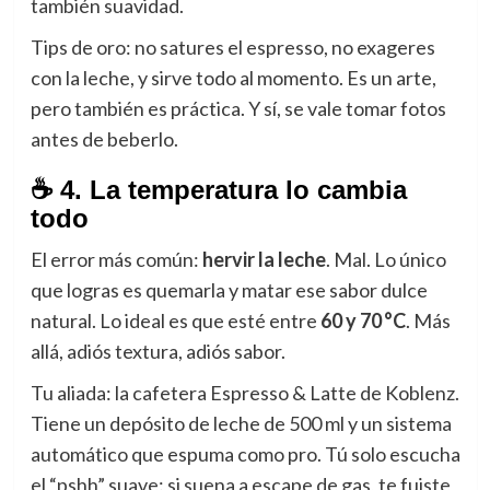
también suavidad.
Tips de oro: no satures el espresso, no exageres
con la leche, y sirve todo al momento. Es un arte,
pero también es práctica. Y sí, se vale tomar fotos
antes de beberlo.
☕ 4. La temperatura lo cambia
todo
El error más común:
hervir la leche
. Mal. Lo único
que logras es quemarla y matar ese sabor dulce
natural. Lo ideal es que esté entre
60 y 70 °C
. Más
allá, adiós textura, adiós sabor.
Tu aliada: la cafetera Espresso & Latte de Koblenz.
Tiene un depósito de leche de 500 ml y un sistema
automático que espuma como pro. Tú solo escucha
el “pshh” suave: si suena a escape de gas, te fuiste