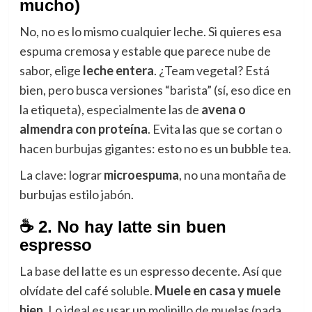
mucho)
No, no es lo mismo cualquier leche. Si quieres esa
espuma cremosa y estable que parece nube de
sabor, elige
leche entera
. ¿Team vegetal? Está
bien, pero busca versiones “barista” (sí, eso dice en
la etiqueta), especialmente las de
avena o
almendra con proteína
. Evita las que se cortan o
hacen burbujas gigantes: esto no es un bubble tea.
La clave: lograr
microespuma
, no una montaña de
burbujas estilo jabón.
☕ 2. No hay latte sin buen
espresso
La base del latte es un espresso decente. Así que
olvídate del café soluble.
Muele en casa y muele
bien.
Lo ideal es usar un molinillo de muelas (nada