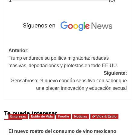
Navegación
Anterior:
Trump endurece su política migratoria: redadas
de
masivas, deportaciones y protestas en todo EE.UU.
entradas
Siguiente:
Sensabroso: el nuevo condón sensitivo con sabor que
une placer, innovación y educación sexual
Te puede interesar
Empresas
Estilo de Vida
Foodie
Noticias
🌿 Vida & Estilo
El nuevo rostro del consumo de vino mexicano