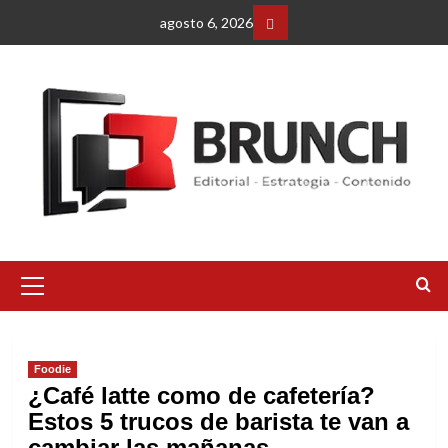
Saltar
agosto 6, 2026
al
Facebbok
contenido
Menú
primario
Foodie
¿Café latte como de cafetería?
Estos 5 trucos de barista te van a
cambiar las mañanas