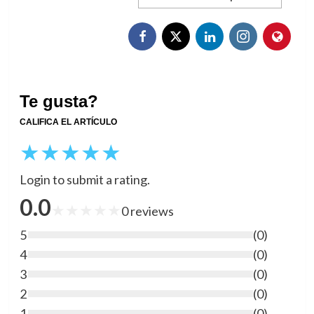
Te gusta?
CALIFICA EL ARTÍCULO
★
★
★
★
★
Login to submit a rating.
0.0
★
★
★
★
★
0
reviews
5
(
0
)
4
(
0
)
3
(
0
)
2
(
0
)
1
(
0
)