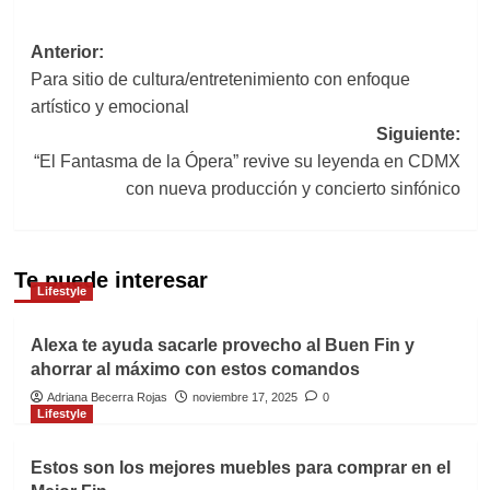
Navegación
Anterior:
Para sitio de cultura/entretenimiento con enfoque
de
artístico y emocional
entradas
Siguiente:
“El Fantasma de la Ópera” revive su leyenda en CDMX
con nueva producción y concierto sinfónico
Te puede interesar
Lifestyle
Alexa te ayuda sacarle provecho al Buen Fin y
ahorrar al máximo con estos comandos
Adriana Becerra Rojas
noviembre 17, 2025
0
Lifestyle
Estos son los mejores muebles para comprar en el