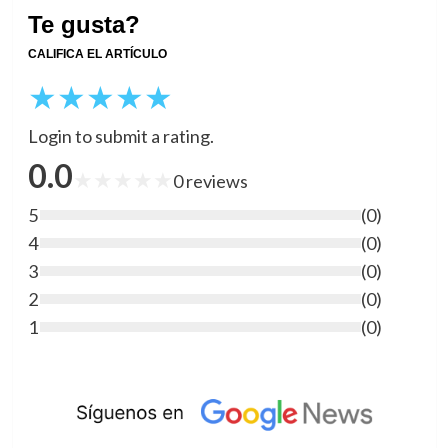
Te gusta?
CALIFICA EL ARTÍCULO
★
★
★
★
★
Login to submit a rating.
0.0
★
★
★
★
★
0
reviews
5
(
0
)
4
(
0
)
3
(
0
)
2
(
0
)
1
(
0
)