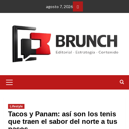
Saltar
agosto 7, 2026
al
Facebbok
contenido
Menú
primario
Lifestyle
Tacos y Panam: así son los tenis
que traen el sabor del norte a tus
pasos