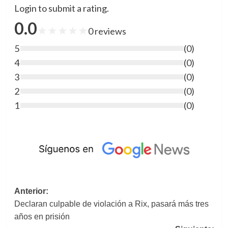
Login to submit a rating.
0.0
★
★
★
★
★
0
reviews
5
(
0
)
4
(
0
)
3
(
0
)
2
(
0
)
1
(
0
)
Navegación
Anterior:
Declaran culpable de violación a Rix, pasará más tres
de
años en prisión
entradas