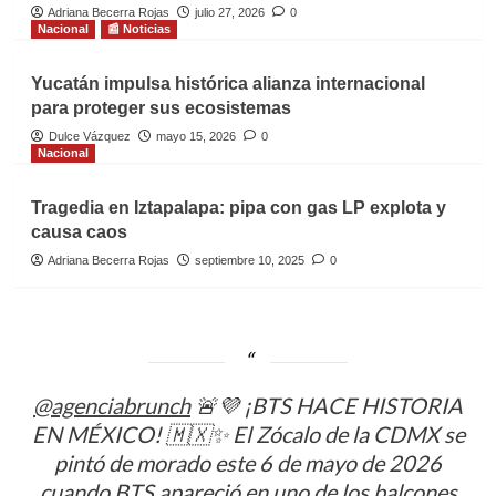
Adriana Becerra Rojas
julio 27, 2026
0
Nacional
📰 Noticias
Yucatán impulsa histórica alianza internacional
para proteger sus ecosistemas
Dulce Vázquez
mayo 15, 2026
0
Nacional
Tragedia en Iztapalapa: pipa con gas LP explota y
causa caos
Adriana Becerra Rojas
septiembre 10, 2025
0
@agenciabrunch
🚨💜 ¡BTS HACE HISTORIA
EN MÉXICO! 🇲🇽✨ El Zócalo de la CDMX se
pintó de morado este 6 de mayo de 2026
cuando BTS apareció en uno de los balcones