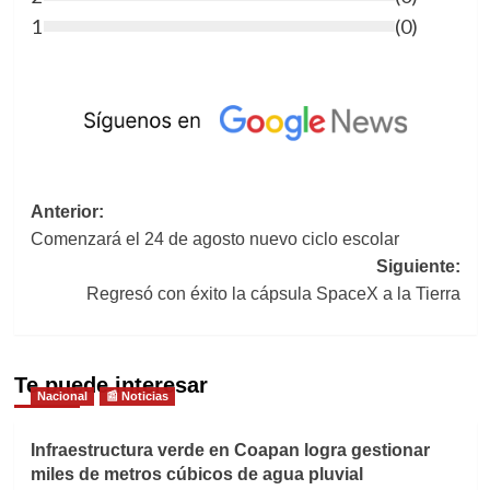
1
(
0
)
Navegación
Anterior:
Comenzará el 24 de agosto nuevo ciclo escolar
de
Siguiente:
entradas
Regresó con éxito la cápsula SpaceX a la Tierra
Te puede interesar
Nacional
📰 Noticias
Infraestructura verde en Coapan logra gestionar
miles de metros cúbicos de agua pluvial