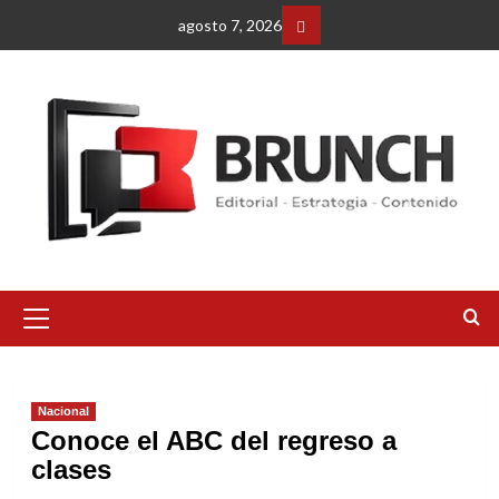
Saltar
agosto 7, 2026
al
Facebbok
contenido
Menú
primario
Nacional
Conoce el ABC del regreso a
clases