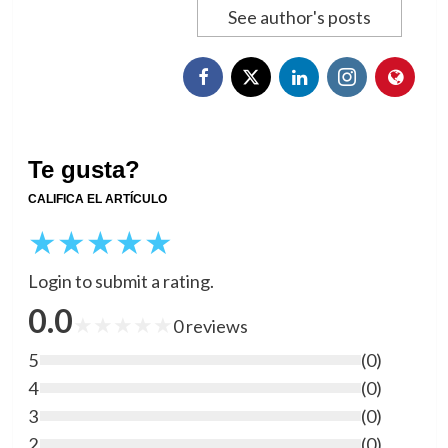
See author's posts
Te gusta?
CALIFICA EL ARTÍCULO
★
★
★
★
★
Login to submit a rating.
0.0
★
★
★
★
★
0
reviews
5
(
0
)
4
(
0
)
3
(
0
)
2
(
0
)