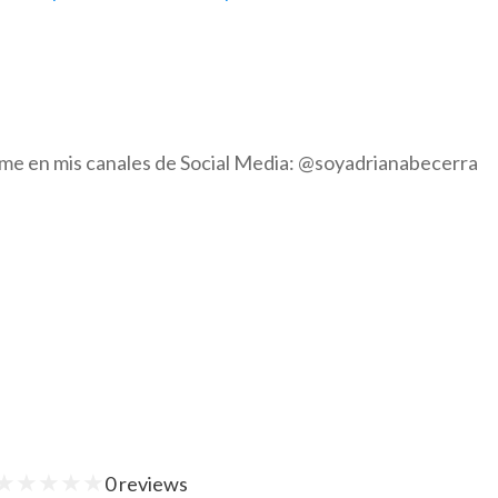
eme en mis canales de Social Media: @soyadrianabecerra
★
★
★
★
★
0
reviews