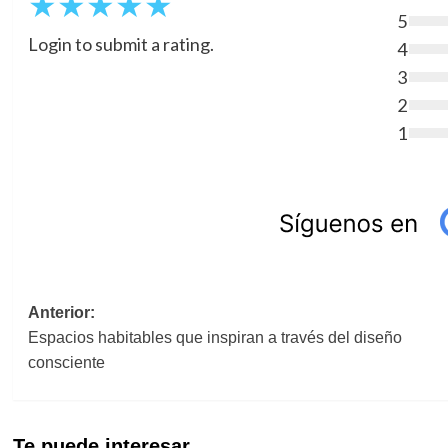
★
★
★
★
★
5
Login to submit a rating.
4
3
2
1
Navegación
Anterior:
Espacios habitables que inspiran a través del diseño
de
consciente
entradas
Te puede interesar