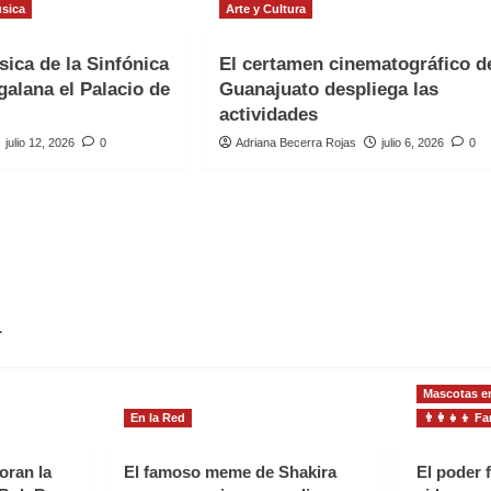
sica
Arte y Cultura
sica de la Sinfónica
El certamen cinematográfico d
galana el Palacio de
Guanajuato despliega las
actividades
julio 12, 2026
0
Adriana Becerra Rojas
julio 6, 2026
0
.
Mascotas en
En la Red
👨‍👩‍👧‍👦 
oran la
El famoso meme de Shakira
El poder 