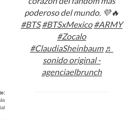
corazón del fandom más
poderoso del mundo. 💜🔥
#BTS
#BTSxMexico
#ARMY
#Zocalo
#ClaudiaSheinbaum
♬
sonido original -
agenciaelbrunch
te:
más
ial