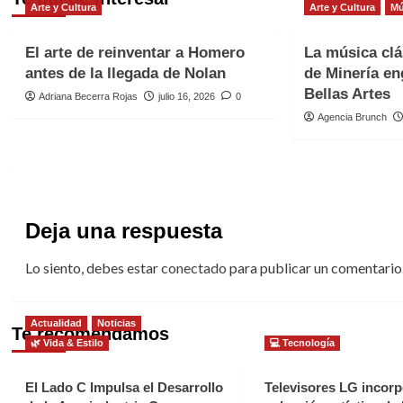
Arte y Cultura
Arte y Cultura
Mú
El arte de reinventar a Homero
La música clá
antes de la llegada de Nolan
de Minería en
Bellas Artes
Adriana Becerra Rojas
julio 16, 2026
0
Agencia Brunch
Deja una respuesta
Lo siento, debes estar
conectado
para publicar un comentario
Actualidad
Noticias
Te recomendamos
🌿 Vida & Estilo
💻 Tecnología
El Lado C Impulsa el Desarrollo
Televisores LG incorp