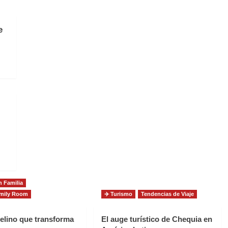
e
 Familia
Family Room
✈️ Turismo
Tendencias de Viaje
felino que transforma
El auge turístico de Chequia en