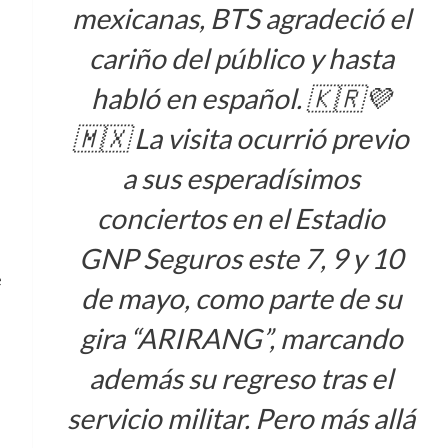
mexicanas, BTS agradeció el
cariño del público y hasta
habló en español. 🇰🇷💜
🇲🇽 La visita ocurrió previo
n
a sus esperadísimos
conciertos en el Estadio
GNP Seguros este 7, 9 y 10
e
de mayo, como parte de su
gira “ARIRANG”, marcando
además su regreso tras el
n
servicio militar. Pero más allá