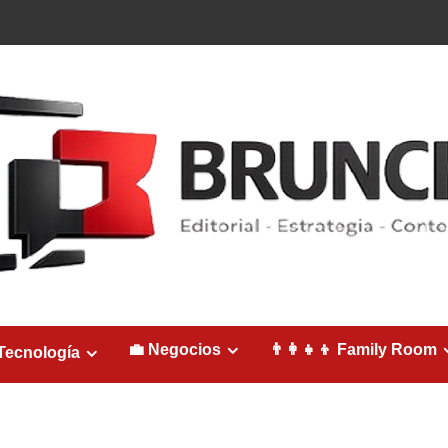
💼 Negocios
👨‍👩‍👧‍👦 Family Room
Tecnología