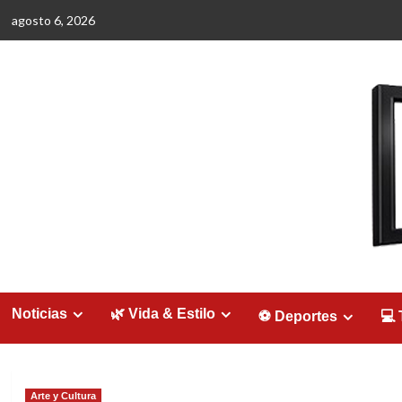
Saltar
agosto 6, 2026
al
contenido
Noticias
🌿 Vida & Estilo
⚽ Deportes
💻 
Arte y Cultura