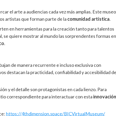
ercar el arte a audiencias cada vez más amplias
. Este museo
os artistas que forman parte de la
comunidad artística
.
rten en herramientas para la creación tanto para talentos
al, se quiere mostrar al mundo las sorprendentes formas e
co
.
abajan de manera recurrente e incluso exclusiva con
vos destacan la practicidad, confiabilidad y accesibilidad d
sión y el detalle son protagonistas en cada lienzo
. Para
 sitio correspondiente para interactuar con esta
innovació
ce:
https://4thdimension.space/BICVirtualMuseum/