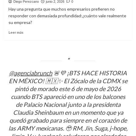
Diego Perezcano
junio 2, 2026
0
siempre
Hay una pregunta que muchos empresarios prefieren no
está
responder con demasiada profundidad:¿cuánto vale realmente
en
su empresa?
el
banco
Leer
Leer más
más
sobre
¿Tu
empresa
vale
realmente
@agenciabrunch
🚨💜 ¡BTS HACE HISTORIA
lo
que
EN MÉXICO! 🇲🇽✨ El Zócalo de la CDMX se
crees?
pintó de morado este 6 de mayo de 2026
Los
errores
cuando BTS apareció en uno de los balcones
más
de Palacio Nacional junto a la presidenta
comunes
Claudia Sheinbaum en un momento que ya
al
calcular
quedó grabado para siempre en el corazón de
el
las ARMY mexicanas. 🥹 RM, Jin, Suga, j-hope,
valor
Jimin, V y Jungkook saludaron por alrededor
razonable