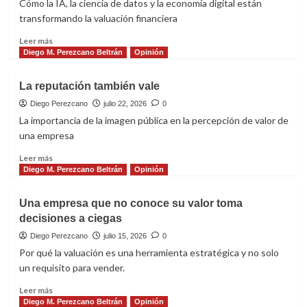
Cómo la IA, la ciencia de datos y la economía digital están
transformando la valuación financiera
Leer
Leer más
más
Diego M. Perezcano Beltrán
Opinión
sobre
Valuar
La reputación también vale
empresas
en
Diego Perezcano
julio 22, 2026
0
la
La importancia de la imagen pública en la percepción de valor de
era
una empresa
de
la
Leer
Leer más
inteligencia
más
Diego M. Perezcano Beltrán
Opinión
artificial
sobre
La
Una empresa que no conoce su valor toma
reputación
decisiones a ciegas
también
vale
Diego Perezcano
julio 15, 2026
0
Por qué la valuación es una herramienta estratégica y no solo
un requisito para vender.
Leer
Leer más
más
Diego M. Perezcano Beltrán
Opinión