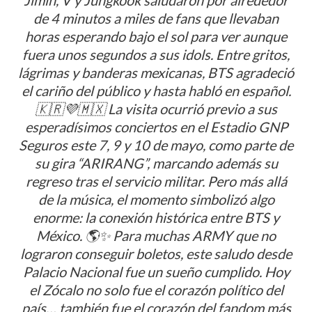
empresarial
de 4 minutos a miles de fans que llevaban
horas esperando bajo el sol para ver aunque
fuera unos segundos a sus idols. Entre gritos,
lágrimas y banderas mexicanas, BTS agradeció
el cariño del público y hasta habló en español.
🇰🇷💜🇲🇽 La visita ocurrió previo a sus
esperadísimos conciertos en el Estadio GNP
Seguros este 7, 9 y 10 de mayo, como parte de
su gira “ARIRANG”, marcando además su
regreso tras el servicio militar. Pero más allá
de la música, el momento simbolizó algo
enorme: la conexión histórica entre BTS y
México. 🌎✨ Para muchas ARMY que no
lograron conseguir boletos, este saludo desde
Palacio Nacional fue un sueño cumplido. Hoy
el Zócalo no solo fue el corazón político del
país… también fue el corazón del fandom más