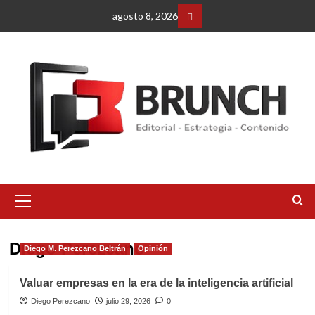
Saltar
agosto 8, 2026
al
Facebbok
contenido
Menú
primario
Diego Perezcano
Diego M. Perezcano Beltrán
Opinión
Valuar empresas en la era de la inteligencia artificial
Diego Perezcano
julio 29, 2026
0