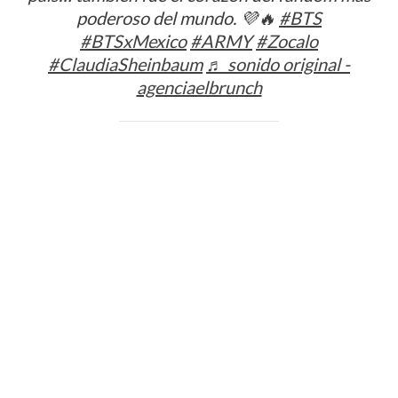
poderoso del mundo. 💜🔥
#BTS
#BTSxMexico
#ARMY
#Zocalo
#ClaudiaSheinbaum
♬ sonido original -
agenciaelbrunch