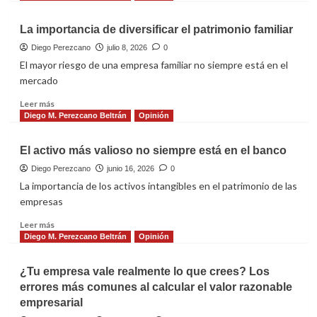
sobre
Una
La importancia de diversificar el patrimonio familiar
empresa
que
Diego Perezcano
julio 8, 2026
0
no
El mayor riesgo de una empresa familiar no siempre está en el
conoce
mercado
su
valor
Leer
Leer más
toma
más
Diego M. Perezcano Beltrán
Opinión
decisiones
sobre
a
La
El activo más valioso no siempre está en el banco
ciegas
importancia
de
Diego Perezcano
junio 16, 2026
0
diversificar
La importancia de los activos intangibles en el patrimonio de las
el
empresas
patrimonio
familiar
Leer
Leer más
más
Diego M. Perezcano Beltrán
Opinión
sobre
El
¿Tu empresa vale realmente lo que crees? Los
activo
errores más comunes al calcular el valor razonable
más
empresarial
valioso
no