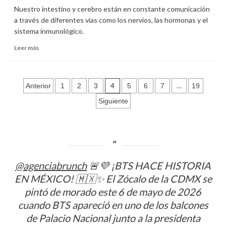
San
Nuestro intestino y cerebro están en constante comunicación
Rafael
a través de diferentes vías como los nervios, las hormonas y el
el
sistema inmunológico.
espectáculo Fun-
Komedy
Leer
Leer más
más
sobre
¿Sabías
Paginación
que
4
…
Anterior
1
2
3
5
6
7
19
al
de
Siguiente
tener
una
entradas
microbiota
equilibrada
puede
apoyar
a
@agenciabrunch
🚨💜 ¡BTS HACE HISTORIA
mejorar
EN MÉXICO! 🇲🇽✨ El Zócalo de la CDMX se
tu
pintó de morado este 6 de mayo de 2026
estado
de
cuando BTS apareció en uno de los balcones
ánimo?
de Palacio Nacional junto a la presidenta