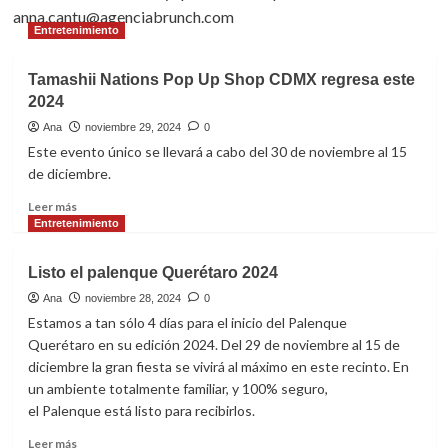
anna.cantu@agenciabrunch.com
Entretenimiento
Tamashii Nations Pop Up Shop CDMX regresa este
2024
Ana
noviembre 29, 2024
0
Este evento único se llevará a cabo del 30 de noviembre al 15
de diciembre.
Leer
Leer más
más
Entretenimiento
sobre
Tamashii
Listo el palenque Querétaro 2024
Nations
Pop
Ana
noviembre 28, 2024
0
Up
Estamos a tan sólo 4 días para el inicio del Palenque
Shop
Querétaro en su edición 2024. Del 29 de noviembre al 15 de
CDMX
diciembre la gran fiesta se vivirá al máximo en este recinto. En
regresa
un ambiente totalmente familiar, y 100% seguro,
este
el Palenque está listo para recibirlos.
2024
Leer
Leer más