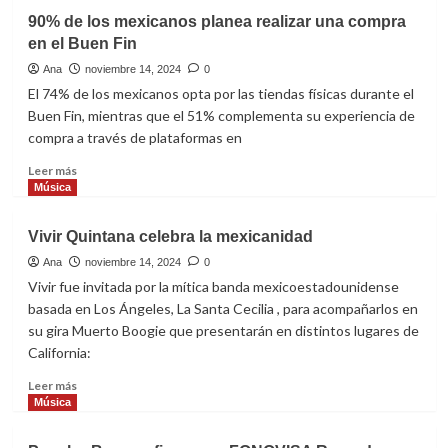
Music
Departamento
90% de los mexicanos planea realizar una compra
WI
en el Buen Fin
02:
modernidad
Ana
noviembre 14, 2024
0
y
El 74% de los mexicanos opta por las tiendas físicas durante el
elegancia
Buen Fin, mientras que el 51% complementa su experiencia de
en
compra a través de plataformas en
su
máximo
Leer
Leer más
esplendor
más
Música
sobre
90%
Vivir Quintana celebra la mexicanidad
de
los
Ana
noviembre 14, 2024
0
mexicanos
Vivir fue invitada por la mítica banda mexicoestadounidense
planea
basada en Los Ángeles, La Santa Cecilia , para acompañarlos en
realizar
su gira Muerto Boogie que presentarán en distintos lugares de
una
California:
compra
en
Leer
Leer más
el
más
Música
Buen
sobre
Fin
Vivir