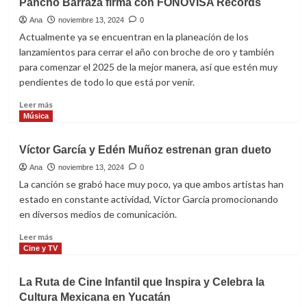
Pancho Barraza firma con FONOVISA Records
Quintana
celebra
Ana
noviembre 13, 2024
0
la
Actualmente ya se encuentran en la planeación de los
mexicanidad
lanzamientos para cerrar el año con broche de oro y también
para comenzar el 2025 de la mejor manera, así que estén muy
pendientes de todo lo que está por venir.
Leer
Leer más
más
Música
sobre
Pancho
Víctor García y Edén Muñoz estrenan gran dueto
Barraza
firma
Ana
noviembre 13, 2024
0
con
La canción se grabó hace muy poco, ya que ambos artistas han
FONOVISA
estado en constante actividad, Víctor García promocionando
Records
en diversos medios de comunicación.
Leer
Leer más
más
Cine y TV
sobre
Víctor
La Ruta de Cine Infantil que Inspira y Celebra la
García
Cultura Mexicana en Yucatán
y