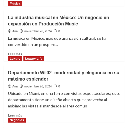
más
Música
sobre
Listo
La industria musical en México: Un negocio en
el
expansión en Producción Music
palenque
Querétaro
Ana
noviembre 26, 2024
0
2024
La música en México, más que una pasión cultural, se ha
convertido en un próspero...
Leer
Leer más
más
Luxury
Luxury Life
sobre
La
Departamento WI 02: modernidad y elegancia en su
industria
máximo esplendor
musical
en
Ana
noviembre 26, 2024
0
México:
Ubicado en Miami, en una torre con vistas espectaculares; este
Un
departamento tiene un diseño abierto que aprovecha al
negocio
máximo las vistas al mar desde el área común
en
expansión
Leer
Leer más
en
más
Negocios
Producción
sobre