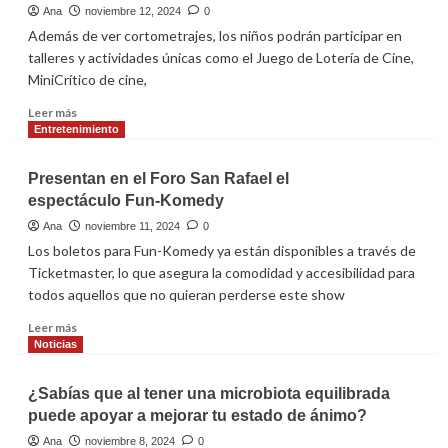
Edén
Ana
noviembre 12, 2024
0
Muñoz
Además de ver cortometrajes, los niños podrán participar en
estrenan
talleres y actividades únicas como el Juego de Lotería de Cine,
gran
MiniCrítico de cine,
dueto
Leer
Leer más
más
Entretenimiento
sobre
La
Presentan en el Foro San Rafael el
Ruta
espectáculo Fun-Komedy
de
Cine
Ana
noviembre 11, 2024
0
Infantil
Los boletos para Fun-Komedy ya están disponibles a través de
que
Ticketmaster, lo que asegura la comodidad y accesibilidad para
Inspira
todos aquellos que no quieran perderse este show
y
Celebra
Leer
Leer más
la
más
Noticias
Cultura
sobre
Mexicana
Presentan
¿Sabías que al tener una microbiota equilibrada
en
en
Yucatán
puede apoyar a mejorar tu estado de ánimo?
el
Foro
Ana
noviembre 8, 2024
0