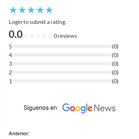
★
★
★
★
★
Login to submit a rating.
0.0
★
★
★
★
★
0
reviews
5
(
0
)
4
(
0
)
3
(
0
)
2
(
0
)
1
(
0
)
Navegación
Anterior: