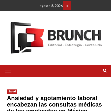
Saltar
agosto 8, 2026
al
Facebbok
contenido
Menú
primario
Salud
Ansiedad y agotamiento laboral
encabezan las consultas médicas
de los empleados en México