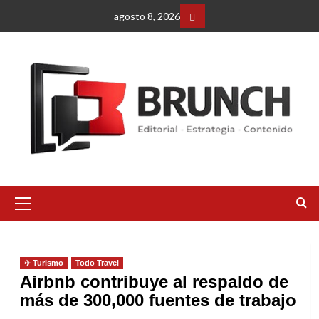
Saltar
agosto 8, 2026
al
Facebbok
contenido
Menú
primario
✈️ Turismo
Todo Travel
Airbnb contribuye al respaldo de
más de 300,000 fuentes de trabajo