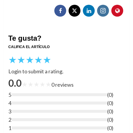
Te gusta?
CALIFICA EL ARTÍCULO
★
★
★
★
★
Login to submit a rating.
0.0
★
★
★
★
★
0
reviews
5
(
0
)
4
(
0
)
3
(
0
)
2
(
0
)
1
(
0
)