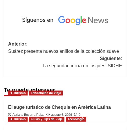
Navegación
Anterior:
Suárez presenta nuevos anillos de la colección suave
de
Siguiente:
entradas
La seguridad inicia en los pies: SIDHE
Te puede interesar
✈️ Turismo
Tendencias de Viaje
El auge turístico de Chequia en América Latina
Adriana Becerra Rojas
agosto 6, 2026
0
✈️ Turismo
Guías y Tips de Viaje
Tecnología