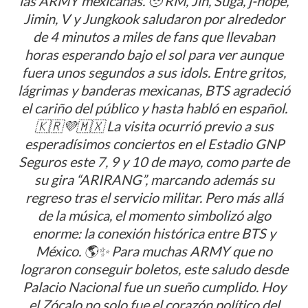
las ARMY mexicanas. 🥹 RM, Jin, Suga, j-hope,
Jimin, V y Jungkook saludaron por alrededor
de 4 minutos a miles de fans que llevaban
horas esperando bajo el sol para ver aunque
fuera unos segundos a sus idols. Entre gritos,
lágrimas y banderas mexicanas, BTS agradeció
el cariño del público y hasta habló en español.
🇰🇷💜🇲🇽 La visita ocurrió previo a sus
esperadísimos conciertos en el Estadio GNP
Seguros este 7, 9 y 10 de mayo, como parte de
su gira “ARIRANG”, marcando además su
regreso tras el servicio militar. Pero más allá
de la música, el momento simbolizó algo
enorme: la conexión histórica entre BTS y
México. 🌎✨ Para muchas ARMY que no
lograron conseguir boletos, este saludo desde
Palacio Nacional fue un sueño cumplido. Hoy
el Zócalo no solo fue el corazón político del