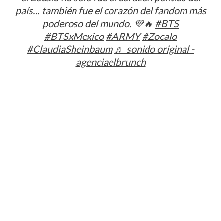
país… también fue el corazón del fandom más
poderoso del mundo. 💜🔥
#BTS
#BTSxMexico
#ARMY
#Zocalo
#ClaudiaSheinbaum
♬ sonido original -
agenciaelbrunch