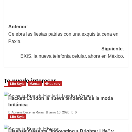
Navegación
Anterior:
Celebra las fiestas patrias con una exquisita cena en
de
Paxia.
entradas
Siguiente:
EXiS, la nueva telefonía celular, ahora en México.
Te puede interesar
Life Style
Marcas
💎 Luxury
Hackett London la nueva tendencia de la moda
británica
Adriana Becerra Rojas
junio 10, 2026
0
Life Style
Hisense presenta “Innovating a Brighter Life” y