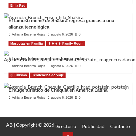
En la Red
El famoso meme de Shakira regresa gracias a una
alianza tecnológica
Adriana Becerra Rojas
agosto 6, 2026
0
Mascotas en Familia
👨‍👩‍👧‍👦 Family Room
El poder felino que transforma vidas
Adriana Becerra Rojas
agosto 6, 2026
0
✈️ Turismo
Tendencias de Viaje
El auge turístico de Chequia en América Latina
Adriana Becerra Rojas
agosto 6, 2026
0
AB | Copyright © 2026
Directorio
Publicidad
Contacto