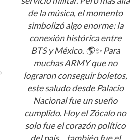
servicio militar. Pero más allá
de la música, el momento
simbolizó algo enorme: la
conexión histórica entre
BTS y México. 🌎✨ Para
muchas ARMY que no
o
lograron conseguir boletos,
este saludo desde Palacio
Nacional fue un sueño
cumplido. Hoy el Zócalo no
solo fue el corazón político
del país… también fue el