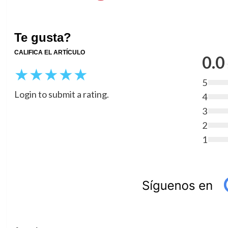
Te gusta?
CALIFICA EL ARTÍCULO
0.0
★
★
★
★
★
5
Login to submit a rating.
4
3
2
1