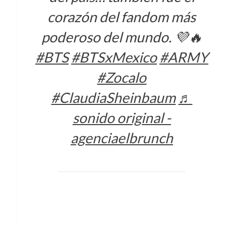
corazón del fandom más
poderoso del mundo. 💜🔥
#BTS
#BTSxMexico
#ARMY
#Zocalo
#ClaudiaSheinbaum
♬
sonido original -
agenciaelbrunch