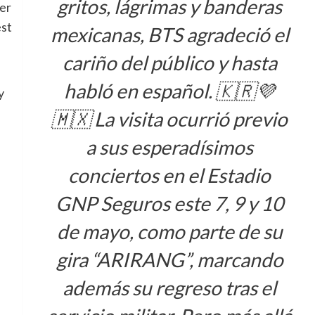
gritos, lágrimas y banderas
er
est
mexicanas, BTS agradeció el
cariño del público y hasta
habló en español. 🇰🇷💜
y
🇲🇽 La visita ocurrió previo
a sus esperadísimos
conciertos en el Estadio
GNP Seguros este 7, 9 y 10
de mayo, como parte de su
gira “ARIRANG”, marcando
además su regreso tras el