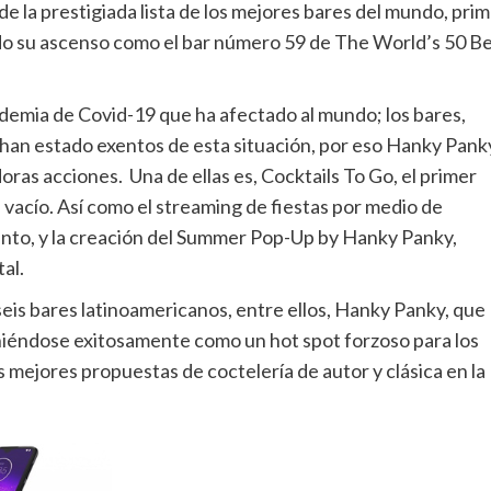
 la prestigiada lista de los mejores bares del mundo, prim
do su ascenso como el bar número 59 de The World’s 50 B
demia de Covid-19 que ha afectado al mundo; los bares,
han estado exentos de esta situación, por eso Hanky Pank
ras acciones. Una de ellas es, Cocktails To Go, el primer
 vacío. Así como el streaming de fiestas por medio de
ento, y la creación del Summer Pop-Up by Hanky Panky,
al.
seis bares latinoamericanos, entre ellos, Hanky Panky, que
teniéndose exitosamente como un hot spot forzoso para los
s mejores propuestas de coctelería de autor y clásica en la