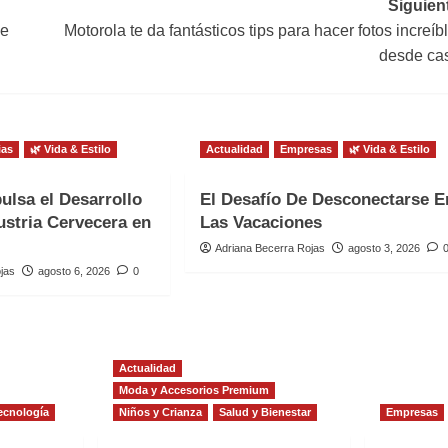
Siguien
ue
Motorola te da fantásticos tips para hacer fotos increíb
desde ca
ias
🌿 Vida & Estilo
Actualidad
Empresas
🌿 Vida & Estilo
ulsa el Desarrollo
El Desafío De Desconectarse E
ustria Cervecera en
Las Vacaciones
Adriana Becerra Rojas
agosto 3, 2026
jas
agosto 6, 2026
0
Actualidad
Moda y Accesorios Premium
ecnología
Niños y Crianza
Salud y Bienestar
Empresas