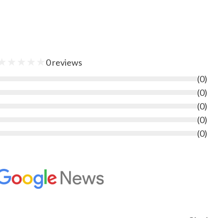
★
★
★
★
★
0
reviews
(
0
)
(
0
)
(
0
)
(
0
)
(
0
)