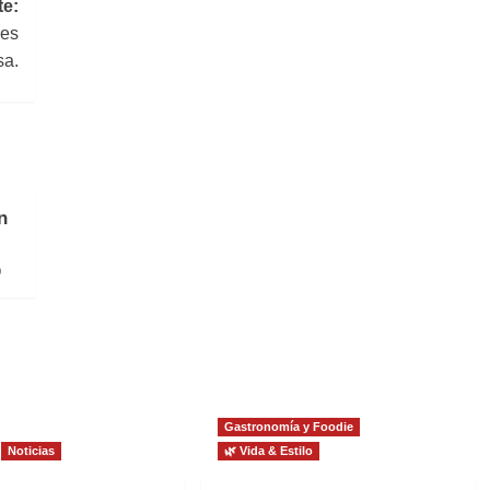
te:
les
sa.
n
0
Gastronomía y Foodie
Noticias
🌿 Vida & Estilo