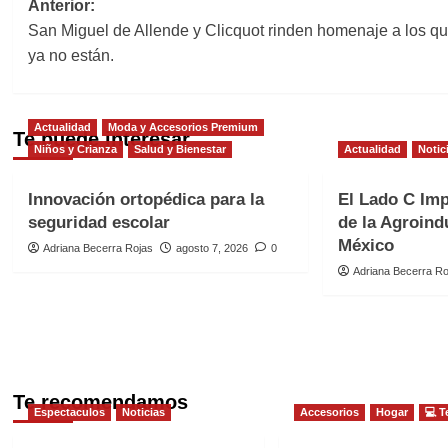
Navegación
Anterior:
San Miguel de Allende y Clicquot rinden homenaje a los q
de
ya no están.
entradas
Actualidad
Moda y Accesorios Premium
Te puede interesar
Niños y Crianza
Salud y Bienestar
Actualidad
Notic
Innovación ortopédica para la
El Lado C Imp
seguridad escolar
de la Agroind
México
Adriana Becerra Rojas
agosto 7, 2026
0
Adriana Becerra Ro
Te recomendamos
Espectaculos
Noticias
Accesorios
Hogar
💻 T