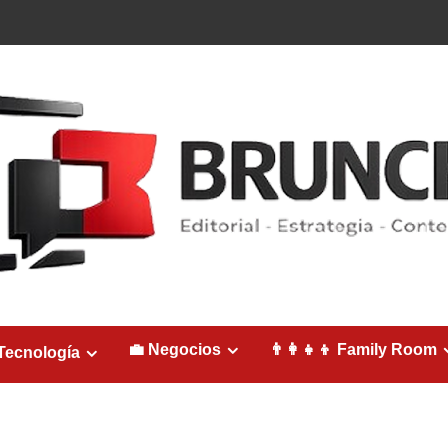
💼 Negocios
👨‍👩‍👧‍👦 Family Room
Tecnología