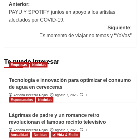
Navegación
Anterior:
PAYU Y SPOTIFY juntos en apoyo a los artistas
de
afectados por COVID-19.
entradas
Siguiente:
Es momento de viajar no temas y “YaVas”
Te puede interesar
Empresas
Noticias
Tecnología e innovación para optimizar el consumo
de agua en cerveceras
Adriana Becerra Rojas
agosto 7, 2026
0
Espectaculos
Noticias
Lágrimas de padre y un romance retro
revolucionan el famoso recinto televisivo
Adriana Becerra Rojas
agosto 7, 2026
0
Actualidad
Noticias
🌿 Vida & Estilo