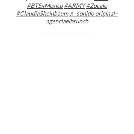
#BTSxMexico
#ARMY
#Zocalo
#ClaudiaSheinbaum
♬ sonido original -
agenciaelbrunch