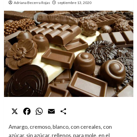
Adriana Becerra Rojas
septiembre 13, 2020
X
Facebook
WhatsApp
Email
Compartir
Amargo, cremoso, blanco, con cereales, con
azúcar, sin azúcar, rellenos, para mole, en el