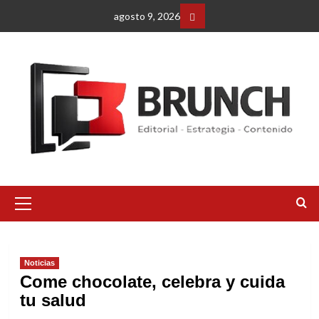
Saltar
agosto 9, 2026
al
Facebbok
contenido
Menú
primario
Noticias
Come chocolate, celebra y cuida
tu salud