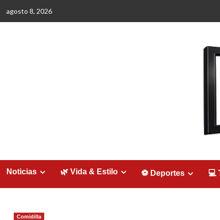
Saltar
agosto 8, 2026
al
contenido
Noticias
🌿 Vida & Estilo
⚽ Deportes
💻 
Comidilla