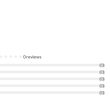
★
★
★
★
★
0
reviews
(
0
)
(
0
)
(
0
)
(
0
)
(
0
)