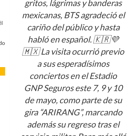
gritos, lágrimas y banderas
mexicanas, BTS agradeció el
él
cariño del público y hasta
habló en español. 🇰🇷💜
do
🇲🇽 La visita ocurrió previo
a sus esperadísimos
conciertos en el Estadio
GNP Seguros este 7, 9 y 10
de mayo, como parte de su
gira “ARIRANG”, marcando
además su regreso tras el