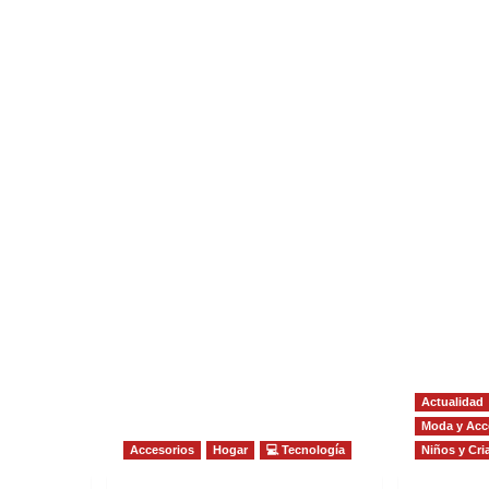
Actualidad
Moda y Acc
Accesorios
Hogar
💻 Tecnología
Niños y Cri