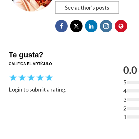
See author's posts
Te gusta?
CALIFICA EL ARTÍCULO
0.0
★
★
★
★
★
5
Login to submit a rating.
4
3
2
1